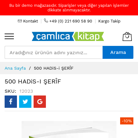
Bu bir demo mağazasıdır. Siparişler veya diğer yapılan işlemler
dikkate alınmayacaktır.
Kontakt
+49 (0) 221 690 58 90
Kargo Takip
Arama
Skip
Ana Sayfa
500 HADiS-i ŞERÎF
to
Content
500 HADiS-I ŞERÎF
SKU
12023
Resim
-10%
galerisinin
sonuna