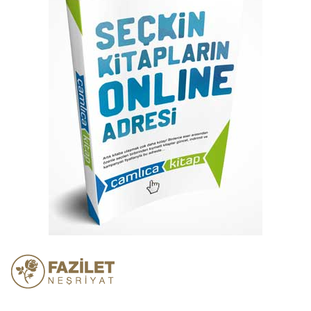
atla
Resim
galerisinin
başına
atla