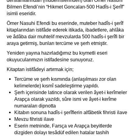
dersiâmlarından (müderrislerinden) olan Ömer Nasuhi
Bilmen Efendi’nin “Hikmet Goncaları-500 Hadîs-i Şerîf”
isimli eseridir.
Ömer Nasuhi Efendi bu eserinde, muteber hadîs-i şerîf
kitaplarından istifâde ederek itikada, ibadetlere, ahlâka
ve âdâba dair muhtelif mevzularda 500 hadîs-i şerîfi bir
araya getirmiş, bunları tercüme ve şerh etmiştir.
Yeniden yayına hazırladığımız bu kıymetli eseri
okuyucularımızın istifadesine sunuyoruz.
Kitaptan istifâdeyi artırmak için;
Tercüme ve şerh kısmında (anlaşılması zor olan
kelimelerde) kısmî sadeleştirme yapıldı.
Şerh içerisinde latince olarak verilen âyet-i kerîmeler
Arapça olarak yazıldı, sûre ismi ve âyet-i kerîme
numaraları dipnotta
Kitabın sonuna hadîs-i şerîﬂerin alfâbetik fihristi ilave
Mevzu fihristi ilave
Eserin metninde, Farsça ve Arapça beyitlerde
dizgiden dolayı tesâdüf edilen hatalar tashih