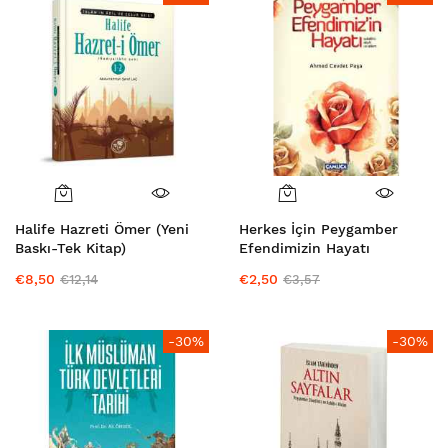
Halife Hazreti Ömer (Yeni
Herkes İçin Peygamber
Baskı-Tek Kitap)
Efendimizin Hayatı
€8,50
€2,50
€12,14
€3,57
-30%
-30%