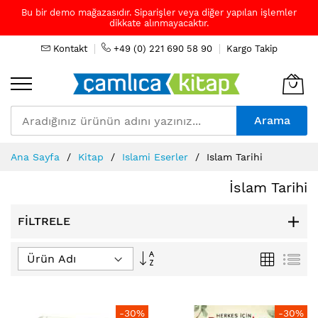
Bu bir demo mağazasıdır. Siparişler veya diğer yapılan işlemler
dikkate alınmayacaktır.
Kontakt
+49 (0) 221 690 58 90
Kargo Takip
Arama
Skip
Ana Sayfa
Kitap
Islami Eserler
Islam Tarihi
to
Content
İslam Tarihi
FILTRELE
Büyükten
Izgara
Lis
Küçüğe
Sıralamayı
Ayarla
-30%
-30%