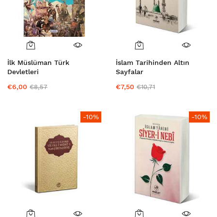
İlk Müslüman Türk
İslam Tarihinden Altın
Devletleri
Sayfalar
€6,00
€7,50
€8,57
€10,71
-10%
-10%