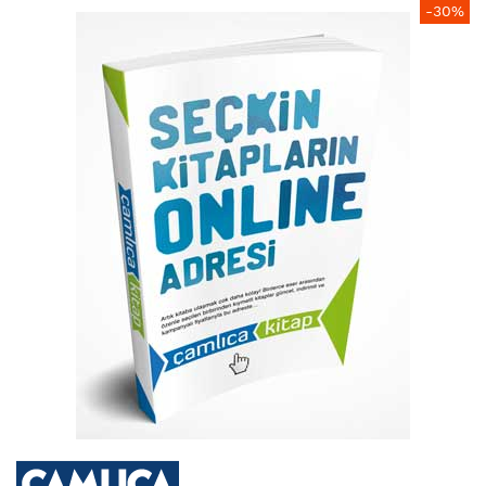
Resim
-30%
galerisinin
sonuna
atla
Resim