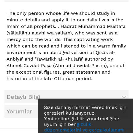
The only person whose life we should study in
minute details and apply it to our daily lives is the
Imām of all prophets… Hadrat Muhammad Mustafā
(sāllallāhu alayhi wa sallam), who was sent as a
mercy onto the worlds. This captivating work
which can be read and listened to in a warm family
environment is an abridged version of’Qisās al-
Anbiyā’ and ‘Tawārikh al-Khulafā’ authored by
Ahmet Cevdet Paşa (Ahmad Jawdat Pasha), one of
the exceptional figures, great statesman and
historian of the late Ottoman period.
Detaylı Bilgi
Size daha iyi hizmet verebilmek için
Yorumlar
çerezleri kullanıyoruz.
Yeni online gizlilik yönetmeliğine
uyum için ben
gizlilik
düzenlemelerini ve çerez kullanımı