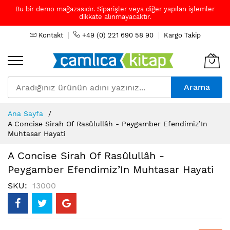
Bu bir demo mağazasıdır. Siparişler veya diğer yapılan işlemler
dikkate alınmayacaktır.
Kontakt
+49 (0) 221 690 58 90
Kargo Takip
Arama
Skip
Ana Sayfa
to
A Concise Sirah Of Rasûlullâh - Peygamber Efendimiz’In
Content
Muhtasar Hayati
A Concise Sirah Of Rasûlullâh -
Peygamber Efendimiz’In Muhtasar Hayati
SKU
13000