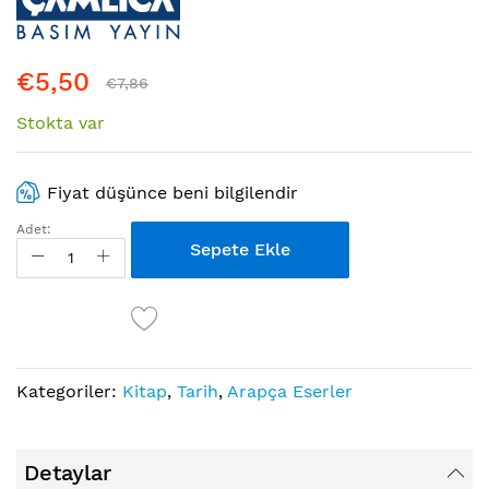
galerisinin
başına
atla
€5,50
€7,86
Stokta var
Fiyat düşünce beni bilgilendir
Adet:
Sepete Ekle
Kategoriler:
Kitap
,
Tarih
,
Arapça Eserler
Detaylar