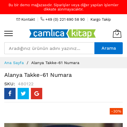
Bu bir demo mağazasıdır. Siparişler veya diğer yapılan işlemler
dikkate alınmayacaktır.
Kontakt
+49 (0) 221 690 58 90
Kargo Takip
Arama
Skip
Ana Sayfa
Alanya Takke-61 Numara
to
Content
Alanya Takke-61 Numara
SKU
480122
Resim
-30%
galerisinin
sonuna