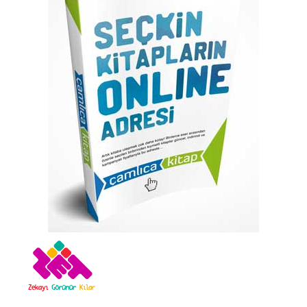
atla
Resim
galerisinin
başına
atla