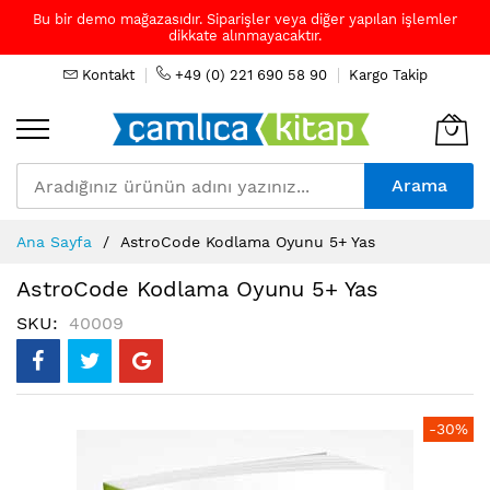
Bu bir demo mağazasıdır. Siparişler veya diğer yapılan işlemler
dikkate alınmayacaktır.
Kontakt
+49 (0) 221 690 58 90
Kargo Takip
Arama
Skip
Ana Sayfa
AstroCode Kodlama Oyunu 5+ Yas
to
Content
AstroCode Kodlama Oyunu 5+ Yas
SKU
40009
Resim
-30%
galerisinin
sonuna