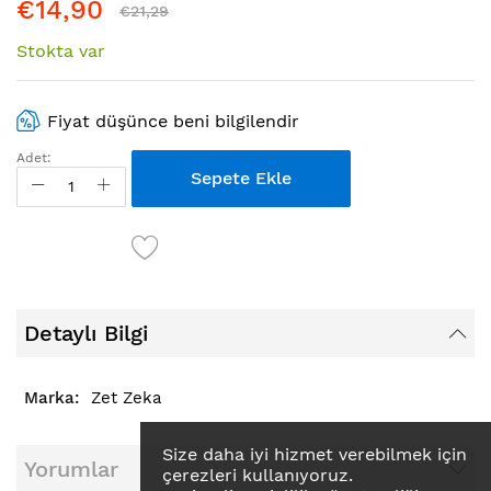
€14,90
€21,29
Stokta var
Fiyat düşünce beni bilgilendir
Adet:
Sepete Ekle
Detaylı Bilgi
Zet Zeka
Size daha iyi hizmet verebilmek için
Yorumlar
çerezleri kullanıyoruz.