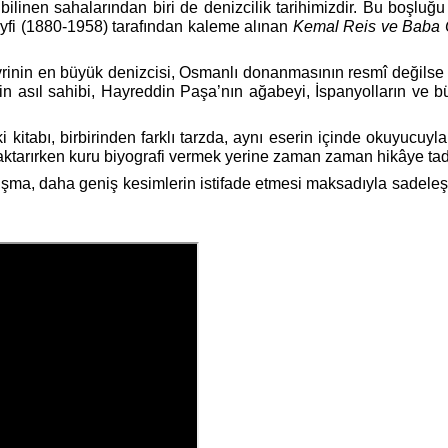
 bilinen sahalarından biri de denizcilik tarihimizdir. Bu boşlu
Seyfi (1880-1958) tarafından kaleme alınan
Kemal Reis ve Baba 
vrinin en büyük denizcisi, Osmanlı donanmasının resmî değilse
n asıl sahibi, Hayreddin Paşa’nın ağabeyi, İspanyolların ve büt
iki kitabı, birbirinden farklı tarzda, aynı eserin içinde okuyucuyla
 aktarırken kuru biyografi vermek yerine zaman zaman hikâye ta
a, daha geniş kesimlerin istifade etmesi maksadıyla sadeleştiril