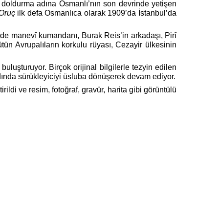
ğu doldurma adına Osmanlı’nın son devrinde yetişen
Oruç
ilk defa Osmanlıca olarak 1909’da İstanbul’da
 de manevî kumandanı, Burak Reis’in arkadaşı, Pirî
ün Avrupalıların korkulu rüyası, Cezayir ülkesinin
 buluşturuyor. Birçok orijinal bilgilerle tezyin edilen
dında sürükleyiciyi üsluba dönüşerek devam ediyor.
di ve resim, fotoğraf, gravür, harita gibi görüntülü