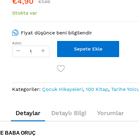
€4,90
€7,00
Stokta var
Fiyat düşünce beni bilgilendir
Adet:
Sepete Ekle
Kategoriler:
Çocuk Hikayeleri
,
100 Kitap
,
Tarihe Yolc
Detaylar
Detaylı Bilgi
Yorumlar
VE BABA ORUÇ