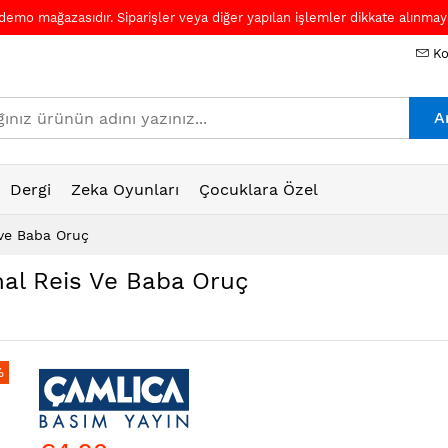
 demo mağazasıdır. Siparişler veya diğer yapılan işlemler dikkate alınmaya
Ko
A
Dergi
Zeka Oyunları
Çocuklara Özel
 ve Baba Oruç
mal Reis Ve Baba Oruç
%