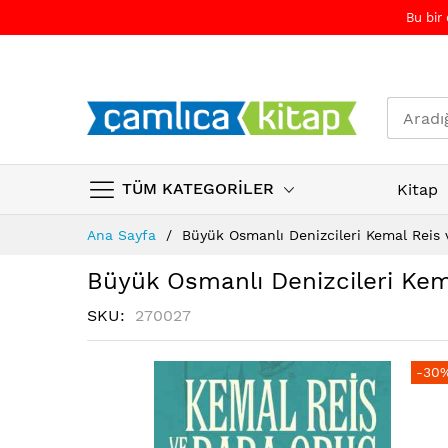
Bu bir
TÜM KATEGORİLER
Kitap
Skip
Ana Sayfa
Büyük Osmanlı Denizcileri Kemal Reis
to
Content
Büyük Osmanlı Denizcileri Ke
SKU
270027
Resim
Resim
-30
galerisinin
galerisinin
sonuna
başına
atla
atla