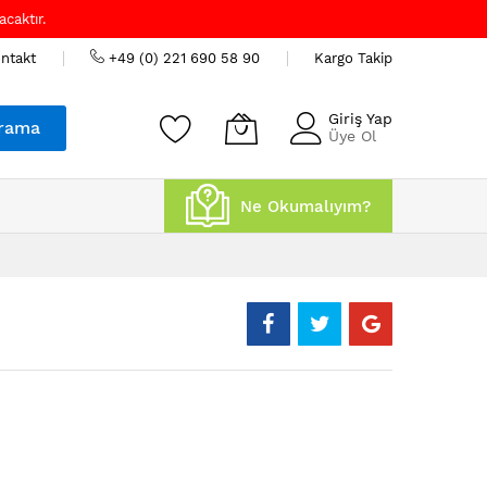
caktır.
ntakt
+49 (0) 221 690 58 90
Kargo Takip
Giriş Yap
rama
Üye Ol
Ne Okumalıyım?