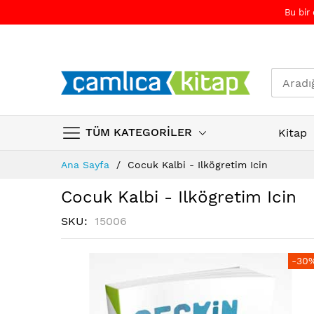
Bu bir
TÜM KATEGORİLER
Kitap
Skip
Ana Sayfa
Cocuk Kalbi - Ilkögretim Icin
to
Content
Cocuk Kalbi - Ilkögretim Icin
SKU
15006
Resim
Resim
-30
galerisinin
galerisinin
sonuna
başına
atla
atla