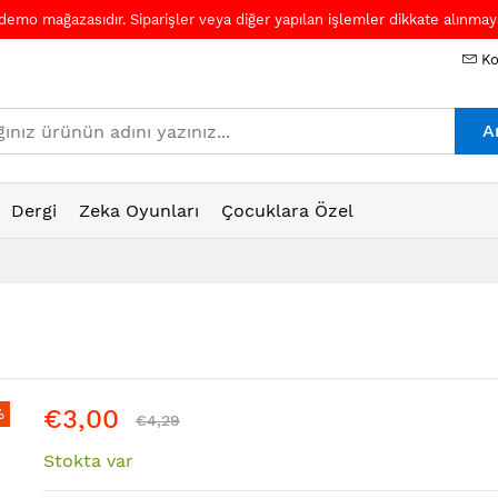
 demo mağazasıdır. Siparişler veya diğer yapılan işlemler dikkate alınmaya
Ko
A
Dergi
Zeka Oyunları
Çocuklara Özel
€3,00
%
€4,29
Stokta var