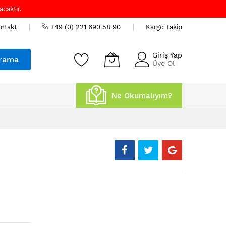
caktır.
ntakt
+49 (0) 221 690 58 90
Kargo Takip
Giriş Yap
rama
Üye Ol
Ne Okumalıyım?