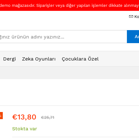
 demo mağazasıdır. Siparişler veya diğer yapılan işlemler dikkate alınmaya
Ko
A
Dergi
Zeka Oyunları
Çocuklara Özel
€13,80
%
€25,71
Stokta var