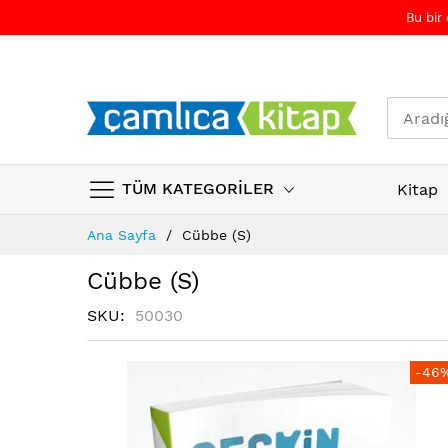
Bu bir
TÜM KATEGORİLER
Kitap
Skip
Ana Sayfa
Cübbe (S)
to
Content
Cübbe (S)
SKU
50030
Resim
Resim
-46
galerisinin
galerisinin
sonuna
başına
atla
atla