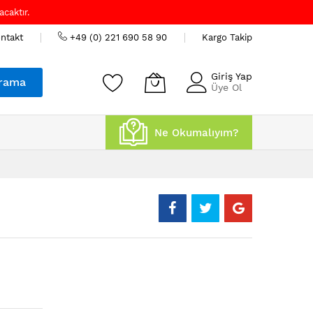
caktır.
ntakt
+49 (0) 221 690 58 90
Kargo Takip
Giriş Yap
rama
Üye Ol
Ne Okumalıyım?