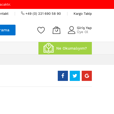
caktır.
ntakt
+49 (0) 221 690 58 90
Kargo Takip
Giriş Yap
rama
Üye Ol
Ne Okumalıyım?