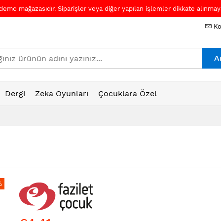
 demo mağazasıdır. Siparişler veya diğer yapılan işlemler dikkate alınmaya
Ko
A
Dergi
Zeka Oyunları
Çocuklara Özel
%