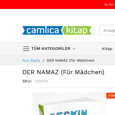
Bu bir
TÜM KATEGORİLER
Kitap
Skip
Ana Sayfa
DER NAMAZ (für Mädchen)
to
Content
DER NAMAZ (für Mädchen)
SKU
120012
Resim
Resim
-10
galerisinin
galerisinin
sonuna
başına
atla
atla