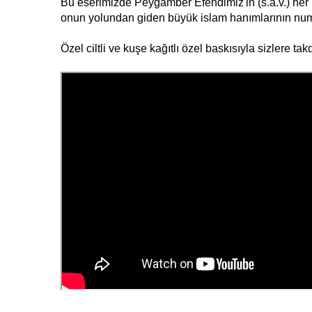
Bu eserimizde Peygamber Efendimiz'in (s.a.v.) her 
onun yolundan giden büyük islam hanımlarının numu
Özel ciltli ve kuşe kağıtlı özel baskısıyla sizlere