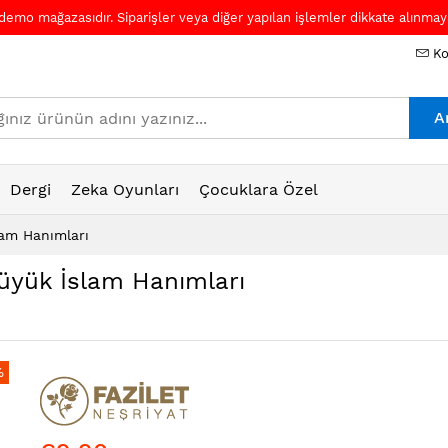
 demo mağazasıdır. Siparişler veya diğer yapılan işlemler dikkate alınmaya
Ko
A
Dergi
Zeka Oyunları
Çocuklara Özel
lam Hanımları
Büyük İslam Hanımları
%