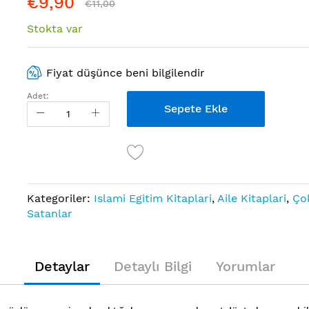
€9,90
€11,00
Stokta var
Fiyat düşünce beni bilgilendir
Adet:
Sepete Ekle
Kategoriler:
Islami Egitim Kitaplari
,
Aile Kitaplari
,
Ço
Satanlar
Detaylar
Detaylı Bilgi
Yorumlar