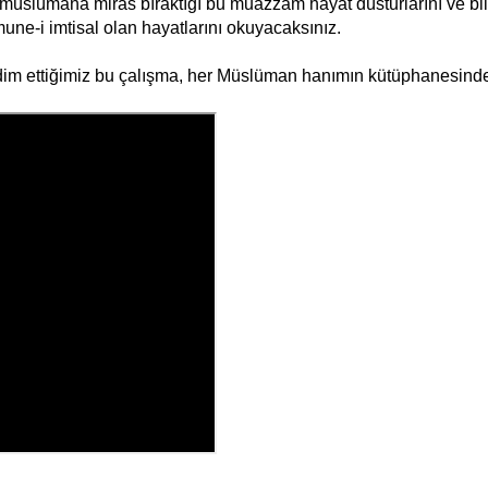
müslümana miras bıraktığı bu muazzam hayat düsturlarını ve bilh
ne-i imtisal olan hayatlarını okuyacaksınız.
 takdim ettiğimiz bu çalışma, her Müslüman hanımın kütüphanesind