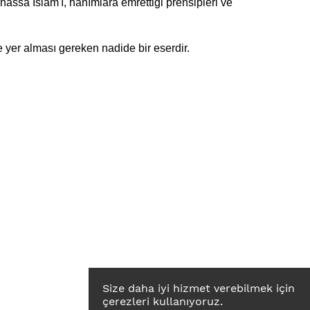
assa İslam'ı, hanımlara emrettiği prensipleri ve
e yer alması gereken nadide bir eserdir.
Size daha iyi hizmet verebilmek için
çerezleri kullanıyoruz.