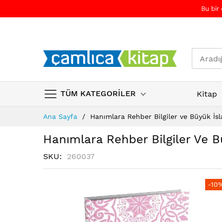
Bu bir
TÜM KATEGORİLER
Kitap
Skip
Ana Sayfa
Hanımlara Rehber Bilgiler ve Büyük İs
to
Content
Hanımlara Rehber Bilgiler Ve 
SKU
260037
Resim
Resim
-10
galerisinin
galerisinin
sonuna
başına
atla
atla