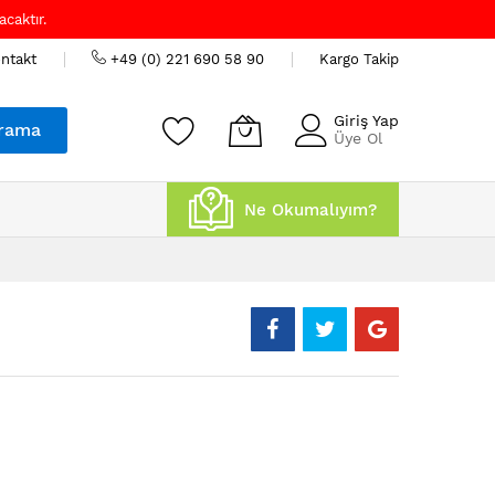
caktır.
ntakt
+49 (0) 221 690 58 90
Kargo Takip
Giriş Yap
rama
Üye Ol
Ne Okumalıyım?