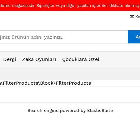
 demo mağazasıdır. Siparişler veya diğer yapılan işlemler dikkate alınmaya
Ko
A
Dergi
Zeka Oyunları
Çocuklara Özel
Sm\FilterProducts\Block\FilterProducts
Search engine powered by
ElasticSuite