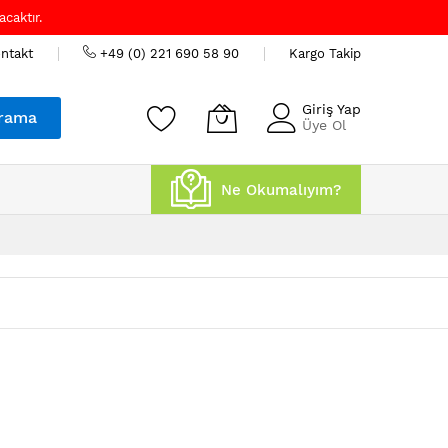
caktır.
ntakt
+49 (0) 221 690 58 90
Kargo Takip
Giriş Yap
rama
Üye Ol
Ne Okumalıyım?