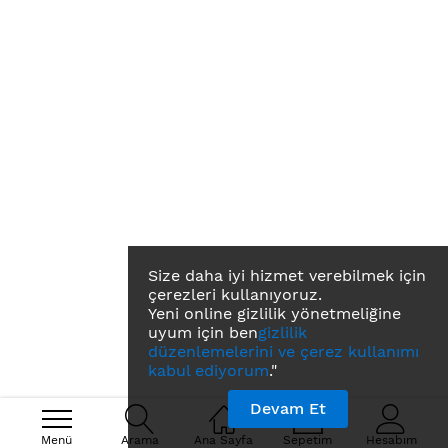
Size daha iyi hizmet verebilmek için
çerezleri kullanıyoruz.
Yeni online gizlilik yönetmeliğine
uyum için ben
gizlilik
düzenlemelerini ve çerez kullanımı
kabul ediyorum
."
Devam Et
Menü
Arama
Ana Sayfa
Sepetim
Hesabım