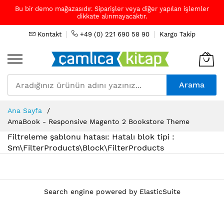
Bu bir demo mağazasıdır. Siparişler veya diğer yapılan işlemler
dikkate alınmayacaktır.
Kontakt
+49 (0) 221 690 58 90
Kargo Takip
Arama
Skip
Ana Sayfa
to
AmaBook - Responsive Magento 2 Bookstore Theme
Content
Filtreleme şablonu hatası: Hatalı blok tipi :
Sm\FilterProducts\Block\FilterProducts
Search engine powered by
ElasticSuite