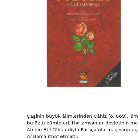
Çaginin büyük âlimlerinden Câhiz (ö. 869), ilim
bu özlü cümleleri, Harizmsahlar devletinin mes
Alî bin Ebî Tâlib adiyla Farsça olarak çevirip
Arslan'a ithaf etmisti.