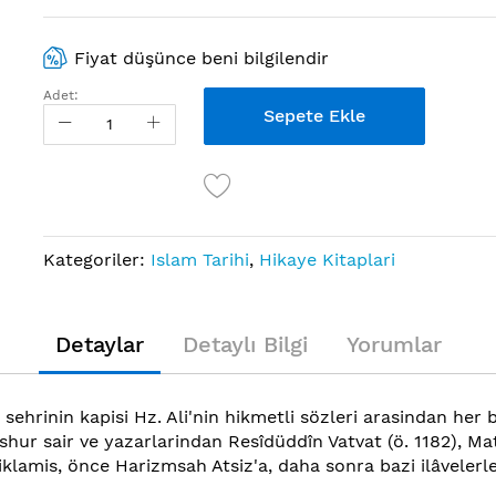
Fiyat düşünce beni bilgilendir
Adet:
Sepete Ekle
Kategoriler:
Islam Tarihi
,
Hikaye Kitaplari
Detaylar
Detaylı Bilgi
Yorumlar
 sehrinin kapisi Hz. Ali'nin hikmetli sözleri arasindan her
hur sair ve yazarlarindan Resîdüddîn Vatvat (ö. 1182), Ma
 açiklamis, önce Harizmsah Atsiz'a, daha sonra bazi ilâvele