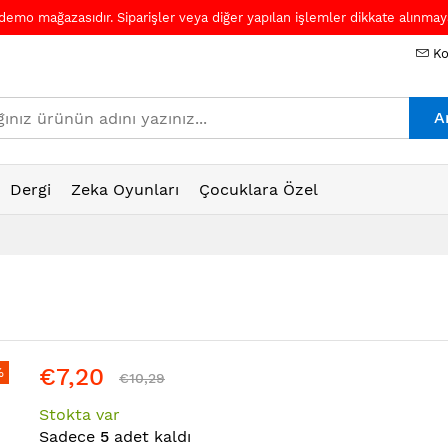
 demo mağazasıdır. Siparişler veya diğer yapılan işlemler dikkate alınmaya
Ko
A
Dergi
Zeka Oyunları
Çocuklara Özel
€7,20
%
€10,29
Stokta var
Sadece
5
adet kaldı