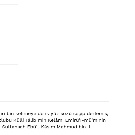
 biri bin kelimeye denk yüz sözü seçip derlemis,
tlubu Külli Tâlib min Kelâmi Emîrü'I-mü'minîn
rle Sultansah Ebü'l-Kâsim Mahmud bin Il