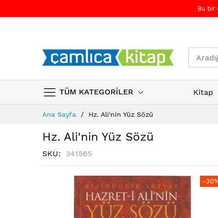
Bu bir
TÜM KATEGORİLER
Kitap
Skip
Ana Sayfa
Hz. Ali'nin Yüz Sözü
to
Content
Hz. Ali'nin Yüz Sözü
SKU
341565
Resim
Resim
-30
galerisinin
galerisinin
sonuna
başına
atla
atla