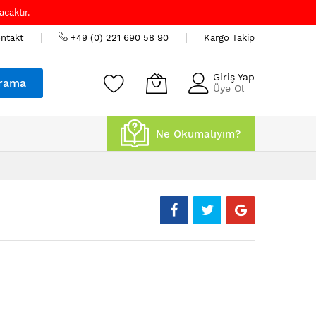
caktır.
ntakt
+49 (0) 221 690 58 90
Kargo Takip
Giriş Yap
rama
Üye Ol
Ne Okumalıyım?