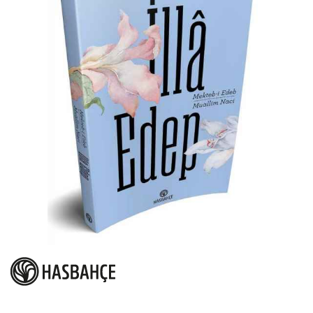
atla
Resim
galerisinin
başına
atla