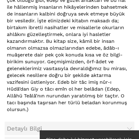
çok olduğu gibi, edep ve güzel ahlâktan ve bu hâl
ile hâllenmiş insanların hikâyelerinden bahsetmek
de insanların kalbini doğruya sevk etmeye büyük
bir vesiledir. İşte elinizdeki kitabın maksadı da;
birtakım ibretli nasihatler ve misallerle okurların
ahlâkını güzelleştirmek, onlara iyi hasletler
kazandırmaktır. Bu kitap size, kâmil bir insan
olmanın olmazsa olmazlarından edebe, âdâb-ı
muâşerete dair pek çok konuda kısa ve öz bilgi-
birikim sunuyor. Geçmişimizden, örf-âdet ve
geleneklerimiz vasıtasıyla devraldığımız bu mirası,
gelecek nesillere doğru bir şekilde aktarma
vazifesini üstleniyor. Edeb bir tâc imiş nûr-ı
Hûdâ’dan Giy o tâcı emîn ol her belâdan (Edep,
Allâhü Teâlâ’nın nurundan yaratılmış bir taçtır. O
tacı başında taşırsan her türlü beladan korunmuş
olursun.)
Detaylı Bilgi