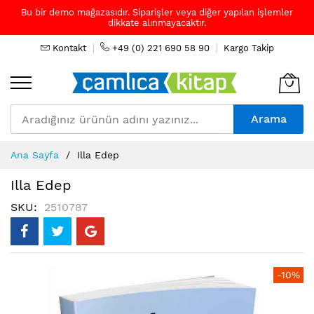
Bu bir demo mağazasıdır. Siparişler veya diğer yapılan işlemler
dikkate alınmayacaktır.
Kontakt
+49 (0) 221 690 58 90
Kargo Takip
Arama
Skip
Ana Sayfa
Illa Edep
to
Content
Illa Edep
SKU
2510787
Resim
-10%
galerisinin
sonuna