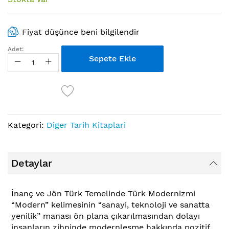
atla
Fiyat düşünce beni bilgilendir
Adet:
Sepete Ekle
Kategori:
Diger Tarih Kitaplari
Detaylar
İnanç ve Jön Türk Temelinde Türk Modernizmi
“Modern” kelimesinin “sanayi, teknoloji ve sanatta
yenilik” manası ön plana çıkarılmasından dolayı
insanların zihninde modernleşme hakkında pozitif