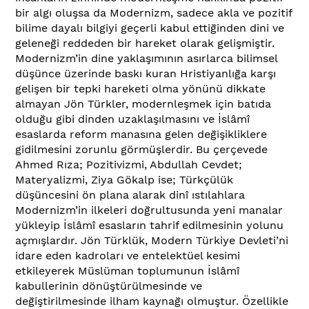
bir algı oluşsa da Modernizm, sadece akla ve pozitif
bilime dayalı bilgiyi geçerli kabul ettiğinden dini ve
geleneği reddeden bir hareket olarak gelişmiştir.
Modernizm’in dine yaklaşımının asırlarca bilimsel
düşünce üzerinde baskı kuran Hristiyanlığa karşı
gelişen bir tepki hareketi olma yönünü dikkate
almayan Jön Türkler, modernleşmek için batıda
olduğu gibi dinden uzaklaşılmasını ve İslâmî
esaslarda reform manasına gelen değişikliklere
gidilmesini zorunlu görmüşlerdir. Bu çerçevede
Ahmed Rıza; Pozitivizmi, Abdullah Cevdet;
Materyalizmi, Ziya Gökalp ise; Türkçülük
düşüncesini ön plana alarak dinî ıstılahlara
Modernizm’in ilkeleri doğrultusunda yeni manalar
yükleyip İslâmî esasların tahrif edilmesinin yolunu
açmışlardır. Jön Türklük, Modern Türkiye Devleti’ni
idare eden kadroları ve entelektüel kesimi
etkileyerek Müslüman toplumunun İslâmî
kabullerinin dönüştürülmesinde ve
değiştirilmesinde ilham kaynağı olmuştur. Özellikle