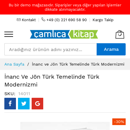
Bu bir demo mağazasıdır. Siparişler veya diğer yapılan işlemler
dikkate alınmayacaktır.
Kontakt
+49 (0) 221 690 58 90
Kargo Takip
Arama
Skip
Ana Sayfa
İnanc ve Jön Türk Temelinde Türk Modernizmi
to
Content
İnanc Ve Jön Türk Temelinde Türk
Modernizmi
SKU
14011
Resim
-30%
galerisinin