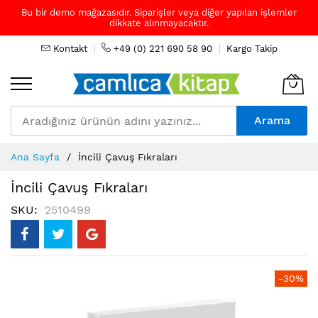
Bu bir demo mağazasıdır. Siparişler veya diğer yapılan işlemler
dikkate alınmayacaktır.
Kontakt
+49 (0) 221 690 58 90
Kargo Takip
Arama
Skip
Ana Sayfa
İncili Çavuş Fıkraları
to
Content
İncili Çavuş Fıkraları
SKU
2510499
Resim
-30%
galerisinin
sonuna