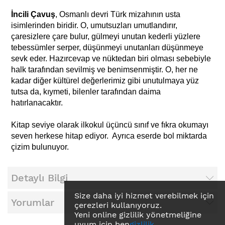
İncili Çavuş
, Osmanlı devri Türk mizahının usta
isimlerinden biridir. O, umutsuzları umutlandırır,
çaresizlere çare bulur, gülmeyi unutan kederli yüzlere
tebessümler serper, düşünmeyi unutanları düşünmeye
sevk eder. Hazırcevap ve nüktedan biri olması sebebiyle
halk tarafından sevilmiş ve benimsenmiştir. O, her ne
kadar diğer kültürel değerlerimiz gibi unutulmaya yüz
tutsa da, kıymeti, bilenler tarafından daima
hatırlanacaktır.
Kitap seviye olarak ilkokul üçüncü sınıf ve fıkra okumayı
seven herkese hitap ediyor. Ayrıca eserde bol miktarda
çizim bulunuyor.
Detaylı Bilgi
Size daha iyi hizmet verebilmek için
Yorumlar
çerezleri kullanıyoruz.
Yeni online gizlilik yönetmeliğine
uyum için ben
gizlilik