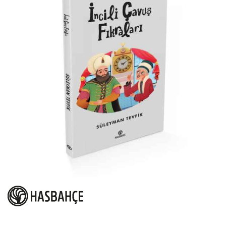
atla
Resim
galerisinin
başına
atla