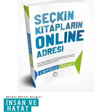
sonuna
atla
Resim
galerisinin
başına