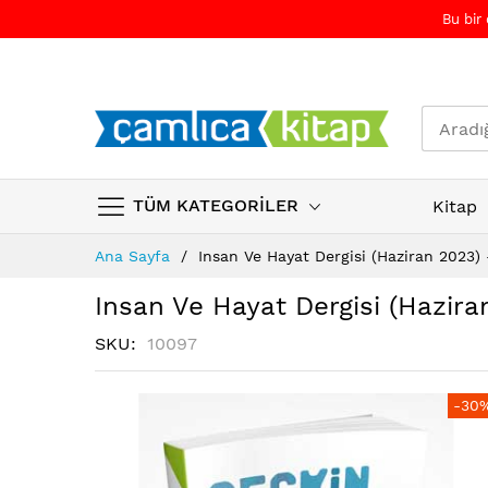
Bu bir
TÜM KATEGORİLER
Kitap
Skip
Ana Sayfa
Insan Ve Hayat Dergisi (Haziran 2023) 
to
Content
Insan Ve Hayat Dergisi (Hazira
SKU
10097
Resim
Resim
-30
galerisinin
galerisinin
sonuna
başına
atla
atla