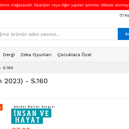
 demo mağazasıdır. Siparişler veya diğer yapılan işlemler dikkate alınmaya
Ko
A
Dergi
Zeka Oyunları
Çocuklara Özel
- S.160
n 2023) - S.160
%