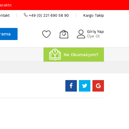
caktır.
ntakt
+49 (0) 221 690 58 90
Kargo Takip
Giriş Yap
rama
Üye Ol
Ne Okumalıyım?