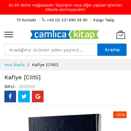
Bu bir demo mağazasıdır. Siparişler veya diğer yapılan işlemler
dikkate alınmayacaktır.
Kontakt
+49 (0) 221 690 58 90
Kargo Takip
Arama
Skip
Ana Sayfa
Kafiye [Ciltli]
to
Content
Kafiye [Ciltli]
SKU
260050
Resim
-30%
galerisinin
sonuna