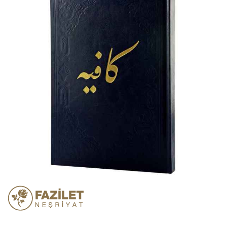
atla
Resim
galerisinin
başına
atla