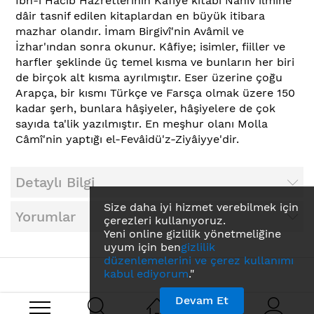
İbn-i Hacîb Hazretlerinin Kâfiye kitabı Nahiv ilmine
dâir tasnif edilen kitaplardan en büyük itibara
mazhar olandır. İmam Birgivî'nin Avâmil ve
İzhar'ından sonra okunur. Kâfiye; isimler, fiiller ve
harfler şeklinde üç temel kısma ve bunların her biri
de birçok alt kısma ayrılmıştır. Eser üzerine çoğu
Arapça, bir kısmı Türkçe ve Farsça olmak üzere 150
kadar şerh, bunlara hâşiyeler, hâşiyelere de çok
sayıda ta'lik yazılmıştır. En meşhur olanı Molla
Câmî'nin yaptığı el-Fevâidü'z-Ziyâiyye'dir.
Detaylı Bilgi
Size daha iyi hizmet verebilmek için
Yorumlar
çerezleri kullanıyoruz.
Yeni online gizlilik yönetmeliğine
uyum için ben
gizlilik
düzenlemelerini ve çerez kullanımı
kabul ediyorum
."
Devam Et
Search engine powered by
ElasticSuite