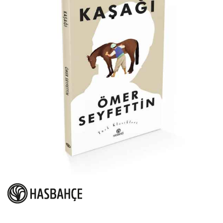
atla
Resim
galerisinin
başına
atla