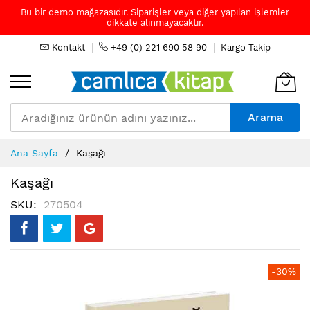
Bu bir demo mağazasıdır. Siparişler veya diğer yapılan işlemler
dikkate alınmayacaktır.
Kontakt
+49 (0) 221 690 58 90
Kargo Takip
Arama
Skip
Ana Sayfa
Kaşağı
to
Content
Kaşağı
SKU
270504
Resim
-30%
galerisinin
sonuna