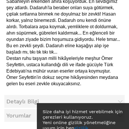
Sabahleyin erkenden ahıra koşuyorduk. En sevdiğimiz
şey atlardı. Dadaruh'la beraber onları suya götürmek,
çıplak sırtlarına binmek ne doyulmaz bir zevkti! Hasan
korkar, yalnız binemezdi. Dadaruh onu kendi önüne
alırdı. Torbalara arpa koymak, yemliklere ot doldurmak,
ahırı süpürmek, gübreleri kaldırmak... En eğlenceli bir
oyundan ziyade bizim hoşumuza gidiyordu. Hele tımar...
Bu en zevkli şeydi. Dadaruh eline kaşağıyı alıp işe
başladı mı, tıkı tık tıkı tık...
Destan ruhu taşıyan milli hikâyeleriyle meşhur Ömer
Seyfettin, ustaca kullandığı dili ve ifade gücüyle Türk
Edebiyatı'na mühür vuran eserler ortaya koymuştur.
Ömer Seyfettin'in dokuz seçme hikâyesinden meydana
gelen bu eseri zevkle okuyacaksınız.
Detaylı Bilgi
Size daha iyi hizmet verebilmek için
Yorumlar
çerezleri kullanıyoruz.
Yeni online gizlilik yönetmeliğine
uyum için ben
gizlilik