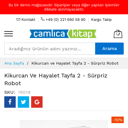
Bu bir demo mağazasıdır. Siparişler veya diğer yapılan işlemler
dikkate alınmayacaktır.
Kontakt
+49 (0) 221 690 58 90
Kargo Takip
Arama
Skip
Ana Sayfa
Kikurcan ve Hayalet Tayfa 2 - Sürpriz Robot
to
Content
Kikurcan Ve Hayalet Tayfa 2 - Sürpriz
Robot
SKU
16018
Resim
-10%
galerisinin