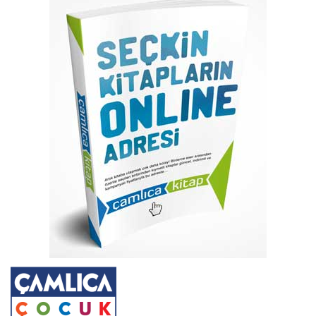
sonuna
atla
Resim
galerisinin
başına