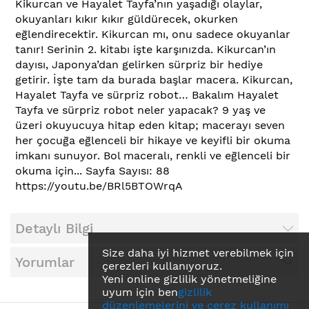
Kikurcan ve Hayalet Tayfa’nın yaşadığı olaylar,
okuyanları kıkır kıkır güldürecek, okurken
eğlendirecektir. Kikurcan mı, onu sadece okuyanlar
tanır! Serinin 2. kitabı işte karşınızda. Kikurcan’ın
dayısı, Japonya’dan gelirken sürpriz bir hediye
getirir. İşte tam da burada başlar macera. Kikurcan,
Hayalet Tayfa ve sürpriz robot… Bakalım Hayalet
Tayfa ve sürpriz robot neler yapacak? 9 yaş ve
üzeri okuyucuya hitap eden kitap; macerayı seven
her çocuğa eğlenceli bir hikaye ve keyifli bir okuma
imkanı sunuyor. Bol maceralı, renkli ve eğlenceli bir
okuma için... Sayfa Sayısı: 88
https://youtu.be/BRl5BTOWrqA
Detaylı Bilgi
Size daha iyi hizmet verebilmek için
Yorumlar
çerezleri kullanıyoruz.
Yeni online gizlilik yönetmeliğine
uyum için ben
gizlilik
düzenlemelerini ve çerez kullanımı