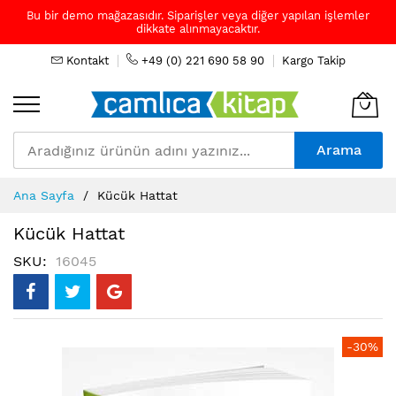
Bu bir demo mağazasıdır. Siparişler veya diğer yapılan işlemler
dikkate alınmayacaktır.
Kontakt
+49 (0) 221 690 58 90
Kargo Takip
Arama
Skip
Ana Sayfa
Kücük Hattat
to
Content
Kücük Hattat
SKU
16045
Resim
-30%
galerisinin
sonuna