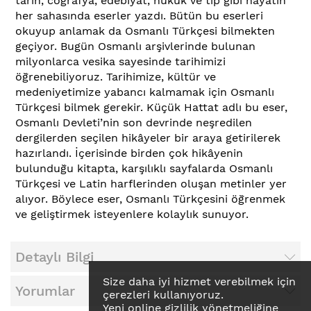
tarih, coğrafya, edebiyat, hukuk ve tıp gibi hayatın
her sahasında eserler yazdı. Bütün bu eserleri
okuyup anlamak da Osmanlı Türkçesi bilmekten
geçiyor. Bugün Osmanlı arşivlerinde bulunan
milyonlarca vesika sayesinde tarihimizi
öğrenebiliyoruz. Tarihimize, kültür ve
medeniyetimize yabancı kalmamak için Osmanlı
Türkçesi bilmek gerekir. Küçük Hattat adlı bu eser,
Osmanlı Devleti’nin son devrinde neşredilen
dergilerden seçilen hikâyeler bir araya getirilerek
hazırlandı. İçerisinde birden çok hikâyenin
bulunduğu kitapta, karşılıklı sayfalarda Osmanlı
Türkçesi ve Latin harflerinden oluşan metinler yer
alıyor. Böylece eser, Osmanlı Türkçesini öğrenmek
ve geliştirmek isteyenlere kolaylık sunuyor.
Detaylı Bilgi
Size daha iyi hizmet verebilmek için
Yorumlar
çerezleri kullanıyoruz.
Yeni online gizlilik yönetmeliğine