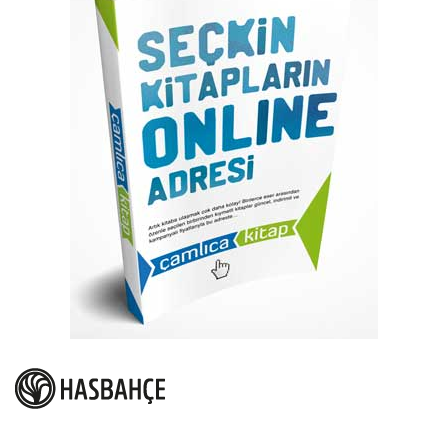
atla
Resim
galerisinin
başına
atla