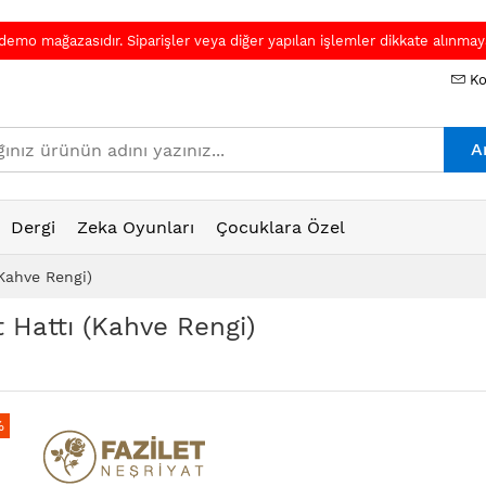
 demo mağazasıdır. Siparişler veya diğer yapılan işlemler dikkate alınmaya
Ko
A
Dergi
Zeka Oyunları
Çocuklara Özel
(Kahve Rengi)
t Hattı (Kahve Rengi)
%