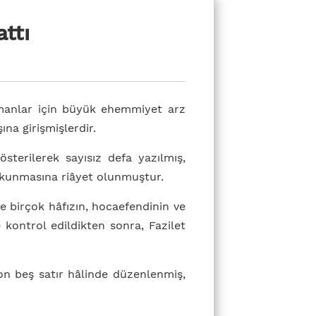
ttı
manlar için büyük ehemmiyet arz
ına girişmişlerdir.
sterilerek sayısız defa yazılmış,
okunmasına riâyet olunmuştur.
ve birçok hâfızın, hocaefendinin ve
e kontrol edildikten sonra, Fazilet
on beş satır hâlinde düzenlenmiş,