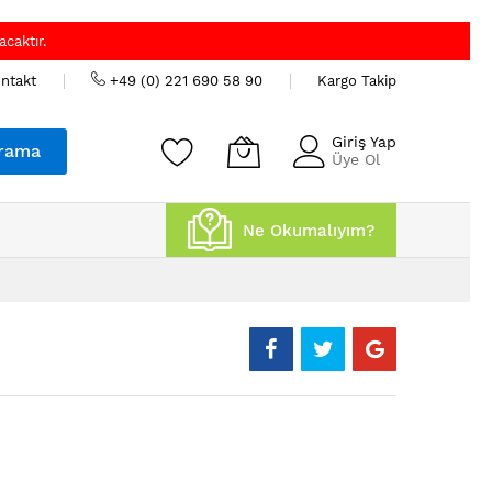
caktır.
ntakt
+49 (0) 221 690 58 90
Kargo Takip
Giriş Yap
rama
Üye Ol
Ne Okumalıyım?