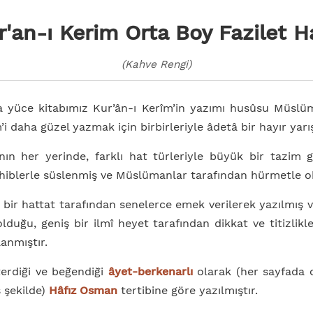
r'an-ı Kerim Orta Boy Fazilet Ha
(Kahve Rengi)
 yüce kitabımız Kur’ân-ı Kerîm’in yazımı husûsu Müslü
’i daha güzel yazmak için birbirleriyle âdetâ bir hayır yarış
ın her yerinde, farklı hat türleriyle büyük bir tazim gö
hiblerle süslenmiş ve Müslümanlar tarafından hürmetle 
l bir hattat tarafından senelerce emek verilerek yazılmış 
lduğu, geniş bir ilmî heyet tarafından dikkat ve titizlikl
anmıştır.
erdiği ve beğendiği
âyet-berkenarlı
olarak (her sayfada 
 şekilde)
Hâfız Osman
tertibine göre yazılmıştır.