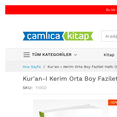
Bu bir
TÜM KATEGORİLER
Kitap
Skip
Ana Sayfa
Kur'an-ı Kerim Orta Boy Fazilet Hattı 
to
Content
Kur'an-I Kerim Orta Boy Fazile
SKU
11002
Resim
Resim
-10
galerisinin
galerisinin
sonuna
başına