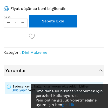
Fiyat düşünce beni bilgilendir
Adet:
Sepete Ekle
Kategori:
Dini Malzeme
Yorumlar
Sadece kayıtlı kullanıcılar yorum ekleyebilir. Lütfen
giriş yapın
veya
üye olun
Size daha iyi hizmet verebilmek için
çerezleri kullanıyoruz.
Yeni online gizlilik yönetmeliğine
uyum için ben
gizlilik