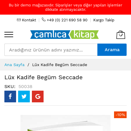
Bu bir demo mağazasıdır. Siparişler veya diğer yapılan işlemler
dikkate alınmayacaktır.
Kontakt
+49 (0) 221 690 58 90
Kargo Takip
Arama
Skip
Ana Sayfa
Lüx Kadife Begüm Seccade
to
Content
Lüx Kadife Begüm Seccade
SKU
50038
Resim
-10%
galerisinin
sonuna