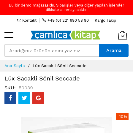
Bu bir demo mağazasıdır. Siparişler veya diğer yapılan işlemler
dikkate alınmayacaktır.
Kontakt
+49 (0) 221 690 58 90
Kargo Takip
Arama
Skip
Ana Sayfa
Lüx Sacakli Sönil Seccade
to
Content
Lüx Sacakli Sönil Seccade
SKU
50039
Resim
-10%
galerisinin
sonuna