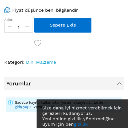
Fiyat düşünce beni bilgilendir
Adet:
Sepete Ekle
Kategori:
Dini Malzeme
Yorumlar
Sadece kayıtlı kullanıcılar yorum ekleyebilir. Lütfen
giriş yapın
veya
üye olun
Size daha iyi hizmet verebilmek için
çerezleri kullanıyoruz.
Yeni online gizlilik yönetmeliğine
uyum için ben
gizlilik