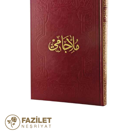
atla
Resim
galerisinin
başına
atla