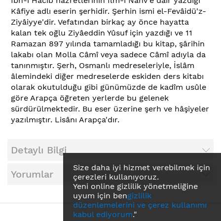
İbn-i Hâcib hazretlerinin İlm-i Nahv'e dâir yazdığı
Kâfiye adlı eserin şerhidir. Şerhin ismi el-Fevâidü'z-
Ziyâiyye'dir. Vefatından birkaç ay önce hayatta
kalan tek oğlu Ziyâeddin Yûsuf için yazdığı ve 11
Ramazan 897 yılında tamamladığı bu kitap, şârihin
lakabı olan Molla Câmî veya sadece Câmî adıyla da
tanınmıştır. Şerh, Osmanlı medreseleriyle, İslâm
âlemindeki diğer medreselerde eskiden ders kitabı
olarak okutulduğu gibi günümüzde de kadîm usûle
göre Arapça öğreten yerlerde bu gelenek
sürdürülmektedir. Bu eser üzerine şerh ve hâşiyeler
yazılmıştır. Lisânı Arapça'dır.
Detaylı Bilgi
Size daha iyi hizmet verebilmek için
Yorumlar
çerezleri kullanıyoruz.
Yeni online gizlilik yönetmeliğine
uyum için ben
gizlilik
düzenlemelerini ve çerez kullanımı
kabul ediyorum
."