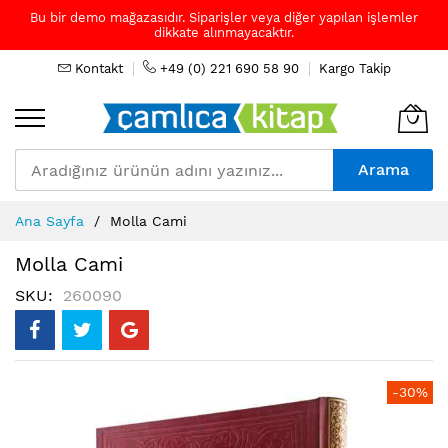
Bu bir demo mağazasıdır. Siparişler veya diğer yapılan işlemler
dikkate alınmayacaktır.
Kontakt
+49 (0) 221 690 58 90
Kargo Takip
Arama
Skip
Ana Sayfa
Molla Cami
to
Content
Molla Cami
SKU
260090
Resim
-30%
galerisinin
sonuna