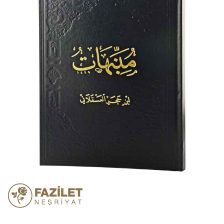
atla
Resim
galerisinin
başına
atla