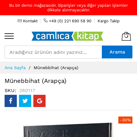
Bu bir demo mağazasıdır. Siparişler veya diğer yapılan işlemler
dikkate alınmayacaktır.
Kontakt
+49 (0) 221 690 58 90
Kargo Takip
Arama
Skip
Ana Sayfa
Münebbihat (Arapça)
to
Content
Münebbihat (Arapça)
SKU
260117
Resim
-30%
galerisinin
sonuna