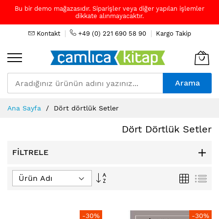
Bu bir demo mağazasıdır. Siparişler veya diğer yapılan işlemler
dikkate alınmayacaktır.
Kontakt
+49 (0) 221 690 58 90
Kargo Takip
Arama
Skip
Ana Sayfa
Dört dörtlük Setler
to
Content
Dört Dörtlük Setler
FILTRELE
Büyükten
Izgara
Lis
Küçüğe
Sıralamayı
Ayarla
-30%
-30%