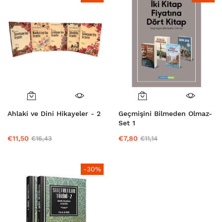
Ahlaki ve Dini Hikayeler - 2
Geçmişini Bilmeden Olmaz-
Set 1
€11,50
€7,80
€16,43
€11,14
-30%