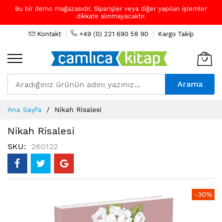
Bu bir demo mağazasıdır. Siparişler veya diğer yapılan işlemler
dikkate alınmayacaktır.
Kontakt
+49 (0) 221 690 58 90
Kargo Takip
Arama
Skip
Ana Sayfa
Nikah Risalesi
to
Content
Nikah Risalesi
SKU
260122
Resim
-30%
galerisinin
sonuna