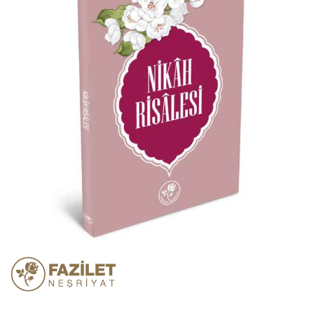
atla
Resim
galerisinin
başına
atla