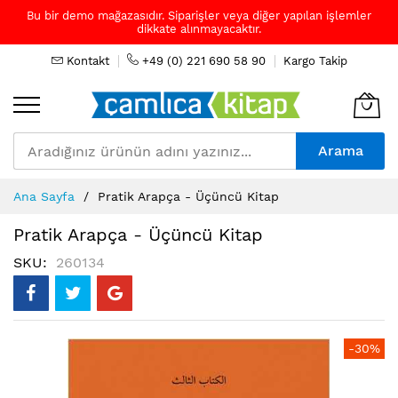
Bu bir demo mağazasıdır. Siparişler veya diğer yapılan işlemler
dikkate alınmayacaktır.
Kontakt
+49 (0) 221 690 58 90
Kargo Takip
Arama
Skip
Ana Sayfa
Pratik Arapça - Üçüncü Kitap
to
Content
Pratik Arapça - Üçüncü Kitap
SKU
260134
Resim
-30%
galerisinin
sonuna