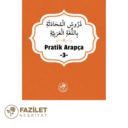
atla
Resim
galerisinin
başına
atla