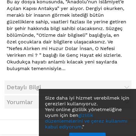
Bu ay dosya konusunda, “Anadolu’nun İslâmiyet’e
Açılan Kapısı Antakya” yer alıyor. Dergiyi okurken,
meraklı bir insanın görmek istediği bütün
güzelliklere sahip, vaatleri fazlası ile yerine getiren
bir şehir hakkında bilgi sahibi olacaksınız. Süzgeç
bölümünde, “Otizme dair bilgiseli” başlığıyla, en
özel çocuklara dair bilgilere ulaşacaksınız. Ve
“Nefes Alırken mi Huzur Dolar İnsan, O Nefesi
Verirken mi ? ” başlığı ile Genç Hayat eki sizlerle.
Okudukça hayatı anlamlı kılacak yeni sayılarda
buluşmak temennisiyle…
Detaylı Bilgi
Size daha iyi hizmet verebilmek için
Yorumlar
çerezleri kullanıyoruz.
Yeni online gizlilik yönetmeliğine
uyum için ben
gizlilik
düzenlemelerini ve çerez kullanımı
kabul ediyorum
."