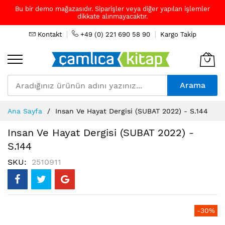
Bu bir demo mağazasıdır. Siparişler veya diğer yapılan işlemler
dikkate alınmayacaktır.
Kontakt
+49 (0) 221 690 58 90
Kargo Takip
Arama
Skip
Ana Sayfa
Insan Ve Hayat Dergisi (SUBAT 2022) - S.144
to
Content
Insan Ve Hayat Dergisi (SUBAT 2022) -
S.144
SKU
2510911
Resim
-30%
galerisinin