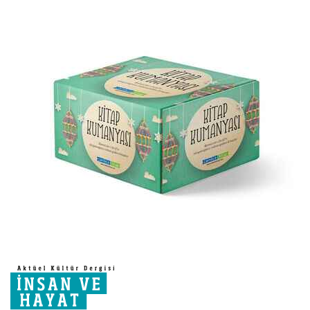
sonuna
atla
Resim
galerisinin
başına