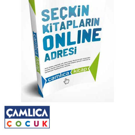
atla
Resim
galerisinin
başına
atla