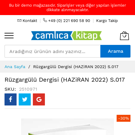
Bu bir demo mağazasıdır. Siparişler veya diğer yapılan işlemler
dikkate alınmayacaktır.
Kontakt
+49 (0) 221 690 58 90
Kargo Takip
Arama
Skip
Ana Sayfa
Rüzgargülü Dergisi (HAZiRAN 2022) S.017
to
Content
Rüzgargülü Dergisi (HAZiRAN 2022) S.017
SKU
2510971
Resim
-30%
galerisinin
sonuna