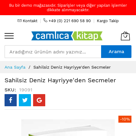
Bu bir demo mağazasıdır. Siparişler veya diğer yapılan işlemler
dikkate alınmayacaktır.
Kontakt
+49 (0) 221 690 58 90
Kargo Takip
Arama
Skip
Ana Sayfa
Sahilsiz Deniz Hayriyye'den Secmeler
to
Content
Sahilsiz Deniz Hayriyye'den Secmeler
SKU
19091
Resim
-10%
galerisinin
sonuna