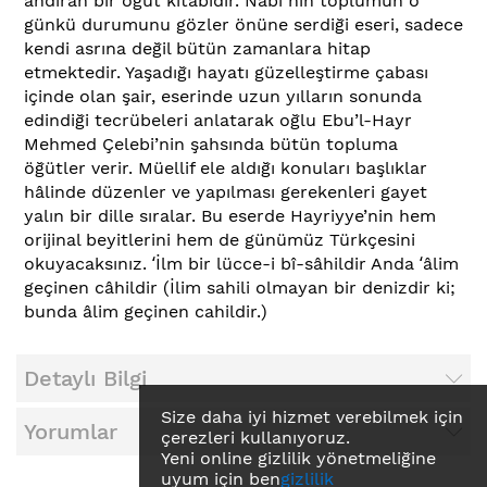
andıran bir öğüt kitabıdır. Nâbî’nin toplumun o
günkü durumunu gözler önüne serdiği eseri, sadece
kendi asrına değil bütün zamanlara hitap
etmektedir. Yaşadığı hayatı güzelleştirme çabası
içinde olan şair, eserinde uzun yılların sonunda
edindiği tecrübeleri anlatarak oğlu Ebu’l-Hayr
Mehmed Çelebi’nin şahsında bütün topluma
öğütler verir. Müellif ele aldığı konuları başlıklar
hâlinde düzenler ve yapılması gerekenleri gayet
yalın bir dille sıralar. Bu eserde Hayriyye’nin hem
orijinal beyitlerini hem de günümüz Türkçesini
okuyacaksınız. ʻİlm bir lücce-i bî-sâhildir Anda ʻâlim
geçinen câhildir (İlim sahili olmayan bir denizdir ki;
bunda âlim geçinen cahildir.)
Detaylı Bilgi
Size daha iyi hizmet verebilmek için
Yorumlar
çerezleri kullanıyoruz.
Yeni online gizlilik yönetmeliğine
uyum için ben
gizlilik