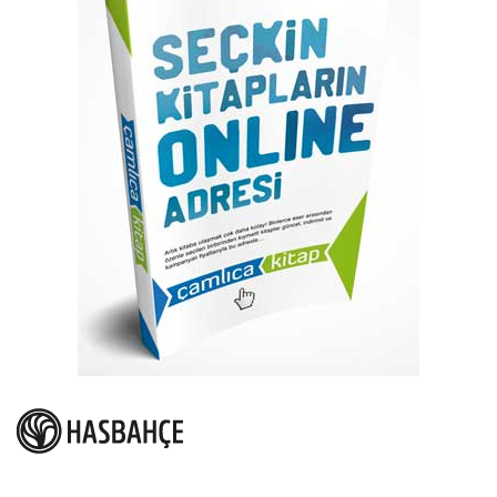
atla
Resim
galerisinin
başına
atla