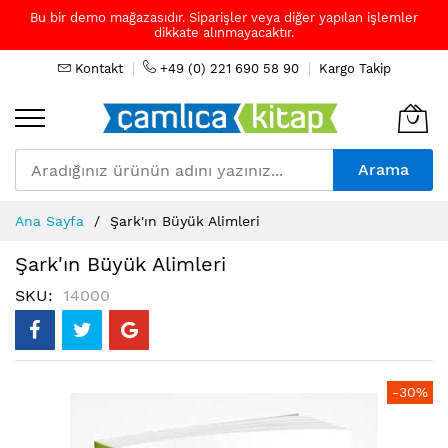
Bu bir demo mağazasıdır. Siparişler veya diğer yapılan işlemler
dikkate alınmayacaktır.
Kontakt
+49 (0) 221 690 58 90
Kargo Takip
Arama
Skip
Ana Sayfa
Şark'ın Büyük Alimleri
to
Content
Şark'ın Büyük Alimleri
SKU
14000
Resim
-30%
galerisinin
sonuna