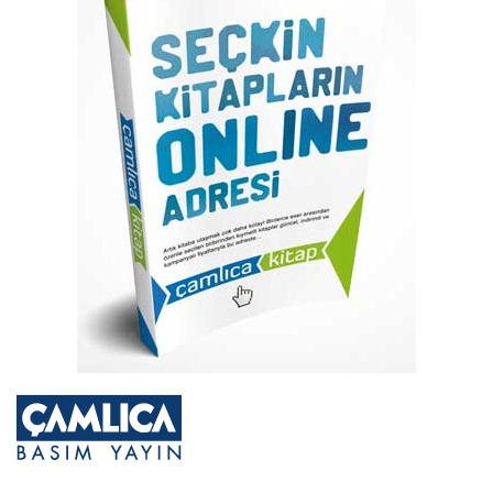
atla
Resim
galerisinin
başına
atla