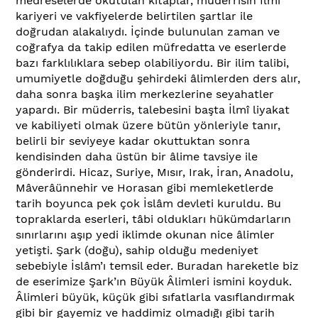
medreselerde okutulan kitaplar, müderrisin İlmî
kariyeri ve vakfiyelerde belirtilen şartlar ile
doğrudan alakalıydı. İçinde bulunulan zaman ve
coğrafya da takip edilen müfredatta ve eserlerde
bazı farklılıklara sebep olabiliyordu. Bir ilim talibi,
umumiyetle doğduğu şehirdeki âlimlerden ders alır,
daha sonra başka ilim merkezlerine seyahatler
yapardı. Bir müderris, talebesini başta İlmî liyakat
ve kabiliyeti olmak üzere bütün yönleriyle tanır,
belirli bir seviyeye kadar okuttuktan sonra
kendisinden daha üstün bir âlime tavsiye ile
gönderirdi. Hicaz, Suriye, Mısır, Irak, İran, Anadolu,
Mâverâünnehir ve Horasan gibi memleketlerde
tarih boyunca pek çok İslâm devleti kuruldu. Bu
topraklarda eserleri, tâbi oldukları hükümdarların
sınırlarını aşıp yedi iklimde okunan nice âlimler
yetişti. Şark (doğu), sahip olduğu medeniyet
sebebiyle İslâm’ı temsil eder. Buradan hareketle biz
de eserimize Şark’ın Büyük Âlimleri ismini koyduk.
Âlimleri büyük, küçük gibi sıfatlarla vasıflandırmak
gibi bir gayemiz ve haddimiz olmadığı gibi tarih