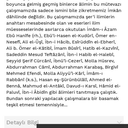
boyunca gelmiş geçmiş binlerce âlimin bu mütevazı
çalışmamızda sadece ismini bile zikretmemiz İmkân
dâhilinde değildir. Bu çalışmamızda şer‘i ilimlerin
anahtarı mesabesinde olan ve eserleri ilim
müesseselerinde asırlarca okutulan İmâm-ı Âzam
Ebû Hanîfe (rh.), Ebü'l-Hasen el-Kudûrî, Ömer en-
Nesefî, Ali el-Ûşî, İbn-i Hâcib, Esîrüddîn el-Ebherî,
Ali b. Ömer el-Kâtibî, İmam Bûsîrî, Hatib el-Kazvînî,
Sadeddin Mesud Teftâzânî, İbn-i Habib el-Halebî,
Seyyid Şerif Cürcânî, İbnü’l-Cezerî, Molla Hüsrev,
Abdurrahman Câmî, Abdurrahman Karabaş, Birgivî
Mehmed Efendi, Molla Aliyyü’l-Kârî, İmâm-ı
Rabbânî (k.s.), Hasan eş-Şürünbülâlî, Ahmed el-
Bennâ, Mahmud el-Antâkî, Davud-ı Karsî, Hâmid el-
Paluvî, İbn-i Âbidîn gibi âlimleri tanıtmaya çalıştık.
Bundan sonraki yapılacak çalışmalara bir basamak
teşkil etmesi temennisiyle...
Detaylı Bilgi