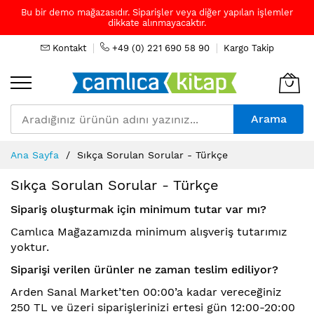
Bu bir demo mağazasıdır. Siparişler veya diğer yapılan işlemler
dikkate alınmayacaktır.
Kontakt
+49 (0) 221 690 58 90
Kargo Takip
Arama
Skip
Ana Sayfa
Sıkça Sorulan Sorular - Türkçe
to
Content
Sıkça Sorulan Sorular - Türkçe
Sipariş oluşturmak için minimum tutar var mı?
Camlıca Mağazamızda minimum alışveriş tutarımız
yoktur.
Siparişi verilen ürünler ne zaman teslim ediliyor?
Arden Sanal Market’ten 00:00’a kadar vereceğiniz
250 TL ve üzeri siparişlerinizi ertesi gün 12:00-20:00