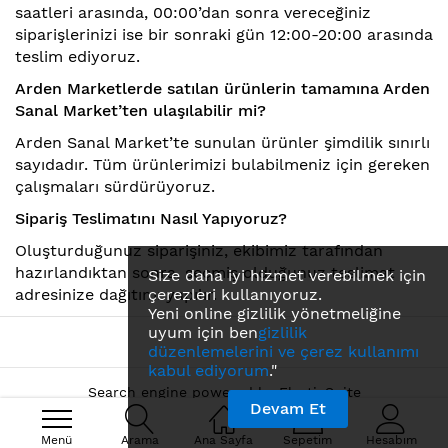
saatleri arasında, 00:00’dan sonra vereceğiniz
siparişlerinizi ise bir sonraki gün 12:00-20:00 arasında
teslim ediyoruz.
Arden Marketlerde satılan ürünlerin tamamına Arden
Sanal Market’ten ulaşılabilir mi?
Arden Sanal Market’te sunulan ürünler şimdilik sınırlı
sayıdadır. Tüm ürünlerimizi bulabilmeniz için gereken
çalışmaları sürdürüyoruz.
Sipariş Teslimatını Nasıl Yapıyoruz?
Oluşturduğunuz siparişiniz, ekibimiz tarafından
hazırlandıktan sonra, seçmiş olduğunuz teslimat
Size daha iyi hizmet verebilmek için
adresinize dağıtımı yapılır.
çerezleri kullanıyoruz.
Yeni online gizlilik yönetmeliğine
uyum için ben
gizlilik
düzenlemelerini ve çerez kullanımı
kabul ediyorum
."
Search engine powered by
ElasticSuite
Devam Et
Menü
Arama
Ana Sayfa
Sepetim
Hesabım