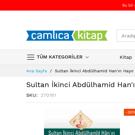
Bu bir
TÜM KATEGORİLER
Kitap
Skip
Ana Sayfa
Sultan İkinci Abdülhamid Han'ın Hayır 
to
Content
Sultan İkinci Abdülhamid Han'ı
SKU
270161
Resim
Resim
-30
galerisinin
galerisinin
sonuna
başına
atla
atla