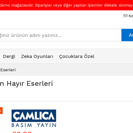
 demo mağazasıdır. Siparişler veya diğer yapılan işlemler dikkate alınmaya
Ko
A
Dergi
Zeka Oyunları
Çocuklara Özel
Eserleri
n Hayır Eserleri
%