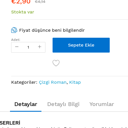
€2,90
€4,14
Stokta var
Fiyat düşünce beni bilgilendir
Adet:
Sepete Ekle
Kategoriler:
Çizgi Roman
,
Kitap
Detaylar
Detaylı Bilgi
Yorumlar
ESERLERİ