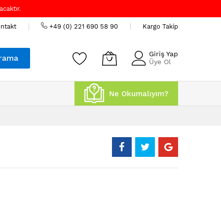
caktır.
ntakt
+49 (0) 221 690 58 90
Kargo Takip
Giriş Yap
rama
Üye Ol
Ne Okumalıyım?