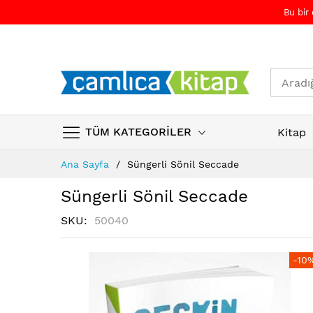
Bu bir
TÜM KATEGORİLER
Kitap
Skip
Ana Sayfa
Süngerli Sönil Seccade
to
Content
Süngerli Sönil Seccade
SKU
50040
Resim
Resim
-10
galerisinin
galerisinin
sonuna
başına
atla
atla