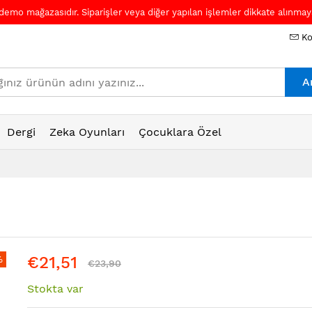
 demo mağazasıdır. Siparişler veya diğer yapılan işlemler dikkate alınmaya
Ko
A
Dergi
Zeka Oyunları
Çocuklara Özel
€21,51
%
€23,90
Stokta var