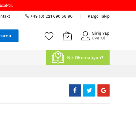
caktır.
ntakt
+49 (0) 221 690 58 90
Kargo Takip
Giriş Yap
rama
Üye Ol
Ne Okumalıyım?