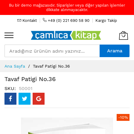
Bu bir demo mağazasıdır. Siparişler veya diğer yapılan işlemler
dikkate alınmayacaktır.
Kontakt
+49 (0) 221 690 58 90
Kargo Takip
Arama
Skip
Ana Sayfa
Tavaf Patigi No.36
to
Content
Tavaf Patigi No.36
SKU
50001
Resim
-10%
galerisinin
sonuna