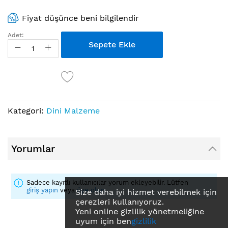
Fiyat düşünce beni bilgilendir
Adet:
Sepete Ekle
Kategori:
Dini Malzeme
Yorumlar
Sadece kayıtlı kullanıcılar yorum ekleyebilir. Lütfen
giriş yapın
veya
üye olun
Size daha iyi hizmet verebilmek için
çerezleri kullanıyoruz.
Yeni online gizlilik yönetmeliğine
uyum için ben
gizlilik