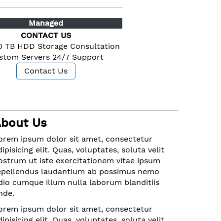
Managed
CONTACT US
0 TB HDD Storage
Consultation
stom Servers
24/7 Support
Contact Us
bout Us
orem ipsum dolor sit amet, consectetur
dipisicing elit. Quas, voluptates, soluta velit
ostrum ut iste exercitationem vitae ipsum
epellendus laudantium ab possimus nemo
dio cumque illum nulla laborum blanditiis
nde.
orem ipsum dolor sit amet, consectetur
dipisicing elit. Quas, voluptates, soluta velit