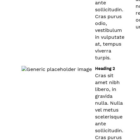
ante
n
sollicitudin.
r
Cras purus
o
odio,
u
vestibulum
in vulputate
at, tempus
viverra
turpis.
Heading 2
Cras sit
amet nibh
libero, in
gravida
nulla. Nulla
vel metus
scelerisque
ante
sollicitudin.
Cras purus