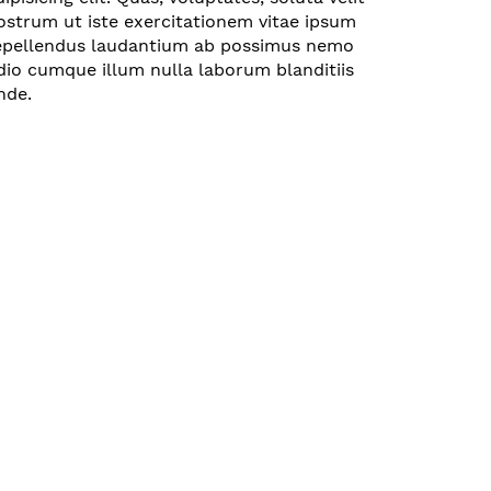
ostrum ut iste exercitationem vitae ipsum
epellendus laudantium ab possimus nemo
dio cumque illum nulla laborum blanditiis
nde.