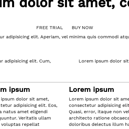
m dolor sit amet, c
FREE TRIAL
BUY NOW
ur adipisicing elit. Aperiam, vel minima quis commodi a
 adipisicing elit. Cum,
Lorem ipsum dolor sit 
em ipsum
Lorem ipsum
ipsum dolor sit amet,
Lorem ipsum dolor sit ame
etur adipisicing elit. Eos,
consectetur adipisicing elit
ia natus amet eligendi
Quasi, error, itaque non ve
uuntur. Veritatis ullam
architecto ratione obcaeca
 voluptas repellat
doloribus delectus illum 