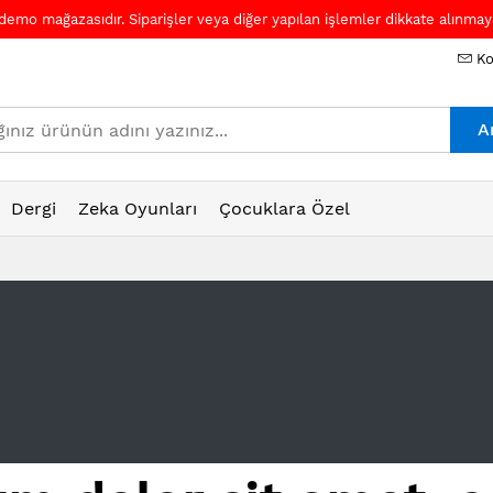
 demo mağazasıdır. Siparişler veya diğer yapılan işlemler dikkate alınmaya
Ko
A
Dergi
Zeka Oyunları
Çocuklara Özel