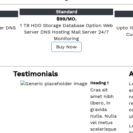
Standard
$99/MO.
1 TB HDD Storage
Database Option
Web
ver
DNS
Upto 1
Server
DNS Hosting
Mail Server
24/7
Cu
Monitoring
Buy Now
Testimonials
A
Heading 1
L
Cras sit
a
amet nibh
n
libero, in
r
gravida
o
nulla. Nulla
u
vel metus
L
scelerisque
a