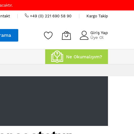
caktır.
ntakt
+49 (0) 221 690 58 90
Kargo Takip
Giriş Yap
rama
Üye Ol
Ne Okumalıyım?