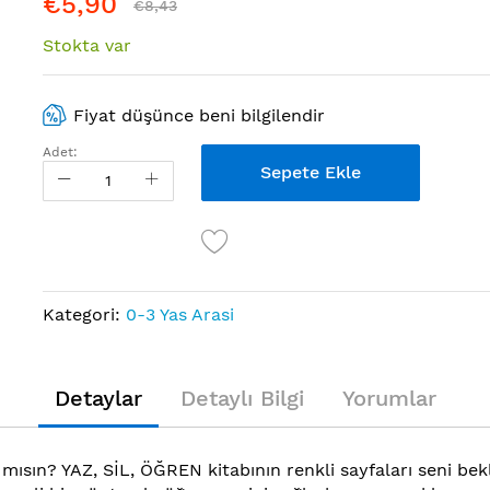
€5,90
€8,43
Stokta var
Fiyat düşünce beni bilgilendir
Adet:
Sepete Ekle
Kategori:
0-3 Yas Arasi
Detaylar
Detaylı Bilgi
Yorumlar
mısın? YAZ, SİL, ÖĞREN kitabının renkli sayfaları seni bekli