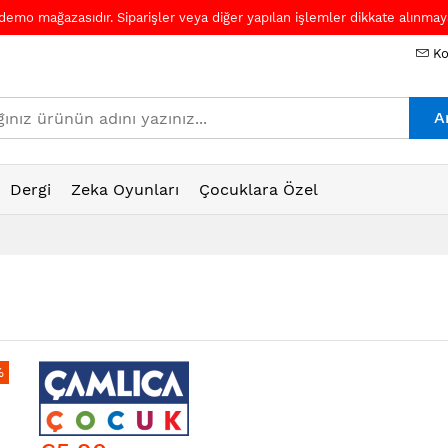
 demo mağazasıdır. Siparişler veya diğer yapılan işlemler dikkate alınmaya
Ko
A
Dergi
Zeka Oyunları
Çocuklara Özel
%