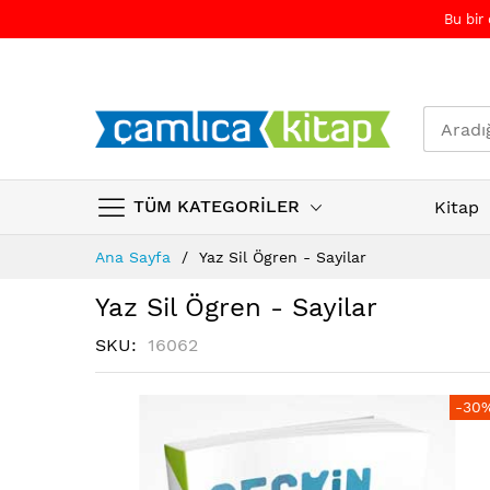
Bu bir
TÜM KATEGORİLER
Kitap
Skip
Ana Sayfa
Yaz Sil Ögren - Sayilar
to
Content
Yaz Sil Ögren - Sayilar
SKU
16062
Resim
Resim
-30
galerisinin
galerisinin
sonuna
başına
atla
atla