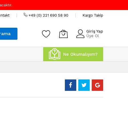
caktır.
ntakt
+49 (0) 221 690 58 90
Kargo Takip
Giriş Yap
rama
Üye Ol
Ne Okumalıyım?