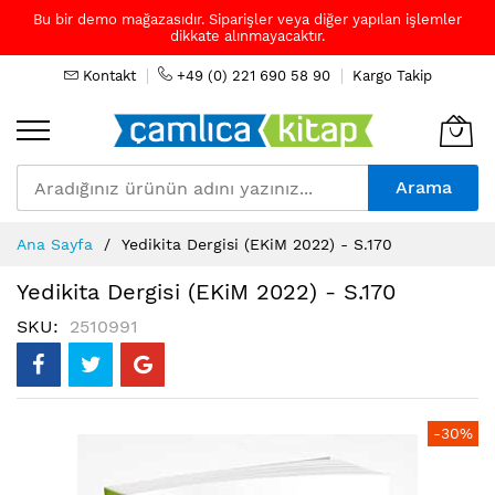
Bu bir demo mağazasıdır. Siparişler veya diğer yapılan işlemler
dikkate alınmayacaktır.
Kontakt
+49 (0) 221 690 58 90
Kargo Takip
Arama
Skip
Ana Sayfa
Yedikita Dergisi (EKiM 2022) - S.170
to
Content
Yedikita Dergisi (EKiM 2022) - S.170
SKU
2510991
Resim
-30%
galerisinin
sonuna