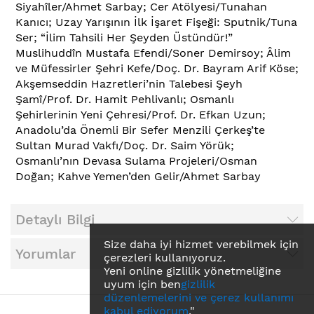
Siyahîler/Ahmet Sarbay; Cer Atölyesi/Tunahan
Kanıcı; Uzay Yarışının İlk İşaret Fişeği: Sputnik/Tuna
Ser; “İlim Tahsili Her Şeyden Üstündür!”
Muslihuddîn Mustafa Efendi/Soner Demirsoy; Âlim
ve Müfessirler Şehri Kefe/Doç. Dr. Bayram Arif Köse;
Akşemseddin Hazretleri’nin Talebesi Şeyh
Şamî/Prof. Dr. Hamit Pehlivanlı; Osmanlı
Şehirlerinin Yeni Çehresi/Prof. Dr. Efkan Uzun;
Anadolu’da Önemli Bir Sefer Menzili Çerkeş’te
Sultan Murad Vakfı/Doç. Dr. Saim Yörük;
Osmanlı’nın Devasa Sulama Projeleri/Osman
Doğan; Kahve Yemen’den Gelir/Ahmet Sarbay
Detaylı Bilgi
Size daha iyi hizmet verebilmek için
Yorumlar
çerezleri kullanıyoruz.
Yeni online gizlilik yönetmeliğine
uyum için ben
gizlilik
düzenlemelerini ve çerez kullanımı
kabul ediyorum
."