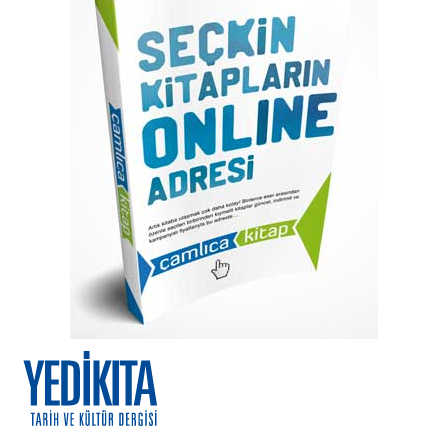
atla
Resim
galerisinin
başına
atla