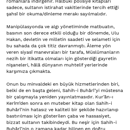
romanlara indirgenir. Hâlbuki polisiye kitapları
sadece, sultanın istirahat vakitlerinde tercih ettiği
şahsî bir okuma/dinleme merakı sayılmalıdır.
Manipülasyonda ve algı yönetiminde matbuatın,
basının son derece etkili olduğu bir dönemde, Ulu
Hakan, devletin ve milletin saadeti ve selameti için
bu sahada da çok titiz davranmıştı. Âleme yön
veren siyasî manevraları bir tarafa, Müslümanların
nezih bir itikatta olmaları için gösterdiği gayretin
nişaneleri, hâlâ dünyanın muhtelif yerlerinde
karşımıza çıkmakta.
Onun bu minvaldeki en büyük hizmetlerinden biri,
belki de en başta geleni, Sahih-i Buhârî’yi müstesna
bir çalışmayla yeniden yayınlatmasıdır. Kur’ân-ı
Kerîm’den sonra en muteber kitap olan Sahih-i
Buhârî’nin hatasız ve kaliteli bir şekilde hazırlanıp
bastırılması için gösterilen çaba ve hassasiyet,
bizzat sultanın takibindeydi. Bu neşir için Sahih-i
Buhârî’nin o zamana kadar bilinen en doğru