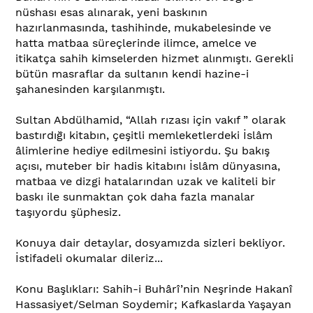
nüshası esas alınarak, yeni baskının
hazırlanmasında, tashihinde, mukabelesinde ve
hatta matbaa süreçlerinde ilimce, amelce ve
itikatça sahih kimselerden hizmet alınmıştı. Gerekli
bütün masraflar da sultanın kendi hazine-i
şahanesinden karşılanmıştı.
Sultan Abdülhamid, “Allah rızası için vakıf ” olarak
bastırdığı kitabın, çeşitli memleketlerdeki İslâm
âlimlerine hediye edilmesini istiyordu. Şu bakış
açısı, muteber bir hadis kitabını İslâm dünyasına,
matbaa ve dizgi hatalarından uzak ve kaliteli bir
baskı ile sunmaktan çok daha fazla manalar
taşıyordu şüphesiz.
Konuya dair detaylar, dosyamızda sizleri bekliyor.
İstifadeli okumalar dileriz...
Konu Başlıkları: Sahih-i Buhârî’nin Neşrinde Hakanî
Hassasiyet/Selman Soydemir; Kafkaslarda Yaşayan