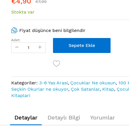
€4,90
€7,00
Stokta var
Fiyat düşünce beni bilgilendir
Adet:
Sepete Ekle
Kategoriler:
3-6 Yas Arasi
,
Çocuklar Ne okusun
,
100 
Seçkin Okurlar ne okuyor
,
Çok Satanlar
,
Kitap
,
Çocu
Kitaplari
Detaylar
Detaylı Bilgi
Yorumlar