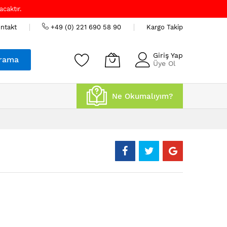
caktır.
ntakt
+49 (0) 221 690 58 90
Kargo Takip
Giriş Yap
rama
Üye Ol
Ne Okumalıyım?