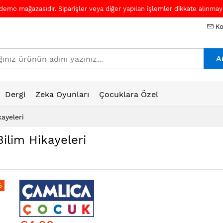
 demo mağazasıdır. Siparişler veya diğer yapılan işlemler dikkate alınmaya
Ko
A
Dergi
Zeka Oyunları
Çocuklara Özel
kayeleri
ilim Hikayeleri
%