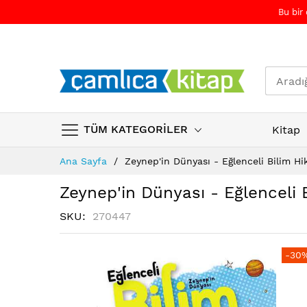
Bu bir
TÜM KATEGORİLER
Kitap
Skip
Ana Sayfa
Zeynep'in Dünyası - Eğlenceli Bilim Hi
to
Content
Zeynep'in Dünyası - Eğlenceli B
SKU
270447
Resim
Resim
-30
galerisinin
galerisinin
sonuna
başına
atla
atla