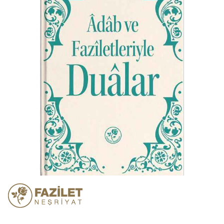
atla
Resim
galerisinin
başına
atla