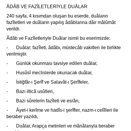
ÂDÂB VE FAZÎLETLERİYLE DUÂLAR
240 sayfa, 4 kısımdan oluşan bu eserde, duâların
fazîletleri ve duâların yapılış âdâblarına dâir mâlûmât
verildi.
Âdâb ve Fazîletleriyle Duâlar isimli bu eserimizde:
- Duâlar; fazîleti, âdâbı, müstecâb vakitleri ile birlikte
verilmiştir.
- Günlük okunması tavsiye edilen duâlar,
- Husûsî meclislerde okunacak duâlar,
- İstiğfâr-ı Şerîf ve Salavât-ı Şerîfeler,
- Bazı ilticâ usûlleri,
- Bazı sûrelerin fazîleti ve esrârı,
- Âyet-i kerîme ve hadîs-i şerîfler, nazm-ı celîlleri ile
beraber yazıldı,
- Duâlar, Arapça metinleri ve mânâlarıyla beraber