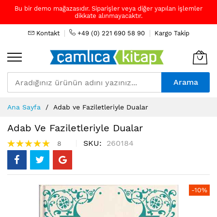
Bu bir demo mağazasıdır. Siparişler veya diğer yapılan işlemler
dikkate alınmayacaktır.
Kontakt
+49 (0) 221 690 58 90
Kargo Takip
Arama
Skip
Ana Sayfa
Adab ve Faziletleriyle Dualar
to
Content
Adab Ve Faziletleriyle Dualar
Puanlama:
SKU
260184
8
100%
Resim
-10%
galerisinin
sonuna