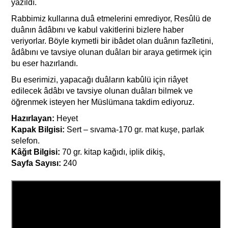
yazıldı.
Rabbimiz kullarına duâ etmelerini emrediyor, Resûlü de
duânın âdâbını ve kabul vakitlerini bizlere haber
veriyorlar. Böyle kıymetli bir ibâdet olan duânın fazîletini,
âdâbını ve tavsiye olunan duâları bir araya getirmek için
bu eser hazırlandı.
Bu eserimizi, yapacağı duâların kabûlü için riâyet
edilecek âdâbı ve tavsiye olunan duâları bilmek ve
öğrenmek isteyen her Müslümana takdim ediyoruz.
Hazırlayan:
Heyet
Kapak Bilgisi:
Sert – sıvama-170 gr. mat kuşe, parlak
selefon.
Kâğıt Bilgisi:
70 gr. kitap kağıdı, iplik dikiş,
Sayfa Sayısı:
240