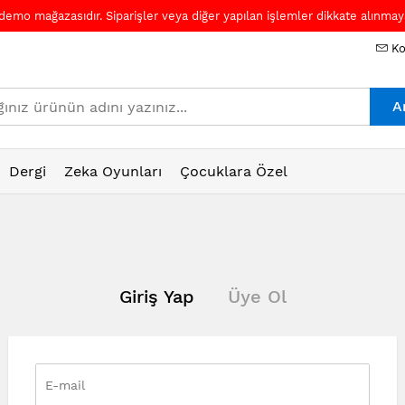
 demo mağazasıdır. Siparişler veya diğer yapılan işlemler dikkate alınmaya
Ko
A
Dergi
Zeka Oyunları
Çocuklara Özel
Giriş Yap
Üye Ol