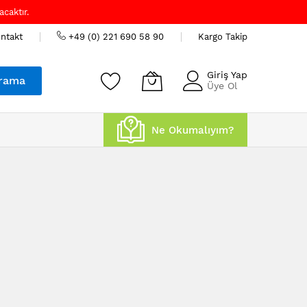
caktır.
ntakt
+49 (0) 221 690 58 90
Kargo Takip
Giriş Yap
rama
Üye Ol
Ne Okumalıyım?