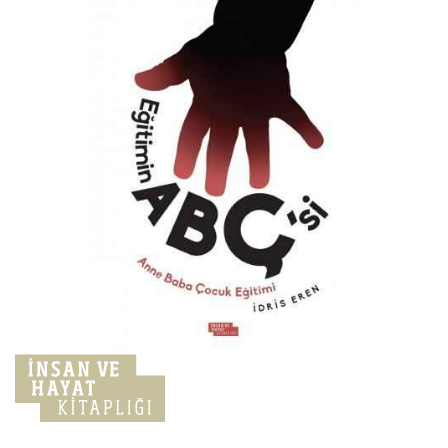
atla
Resim
galerisinin
başına
atla