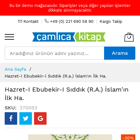
Bu bir demo mağazasıdır. Siparişler veya diğer yapılan işlemler
dikkate alınmayacaktır.
Kontakt
+49 (0) 221 690 58 90
Kargo Takip
Arama
Skip
Ana Sayfa
to
Hazret-i Ebubekir-i Sıddık (R.a.) İslam'ın İlk Ha.
Content
Hazret-I Ebubekir-I Sıddık (R.a.) İslam'ın
İlk Ha.
SKU
270053
Resim
-30%