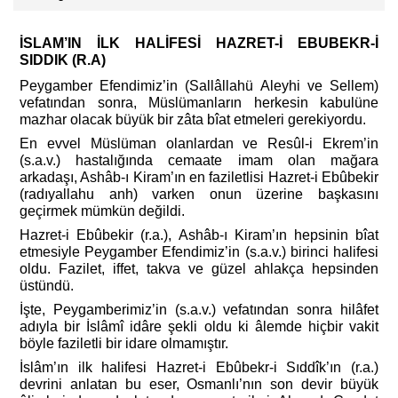
İSLAM’IN İLK HALİFESİ HAZRET-İ EBUBEKR-İ
SIDDIK (R.A)
Peygamber Efendimiz’in (Sallâllahü Aleyhi ve Sellem)
vefatından sonra, Müslümanların herkesin kabulüne
mazhar olacak büyük bir zâta bîat etmeleri gerekiyordu.
En evvel Müslüman olanlardan ve Resûl-i Ekrem’in
(s.a.v.) hastalığında cemaate imam olan mağara
arkadaşı, Ashâb-ı Kiram’ın en faziletlisi Hazret-i Ebûbekir
(radıyallahu anh) varken onun üzerine başkasını
geçirmek mümkün değildi.
Hazret-i Ebûbekir (r.a.), Ashâb-ı Kiram’ın hepsinin bîat
etmesiyle Peygamber Efendimiz’in (s.a.v.) birinci halifesi
oldu. Fazilet, iffet, takva ve güzel ahlakça hepsinden
üstündü.
İşte, Peygamberimiz’in (s.a.v.) vefatından sonra hilâfet
adıyla bir İslâmî idâre şekli oldu ki âlemde hiçbir vakit
böyle faziletli bir idare olmamıştır.
İslâm’ın ilk halifesi Hazret-i Ebûbekr-i Sıddîk’ın (r.a.)
devrini anlatan bu eser, Osmanlı’nın son devir büyük