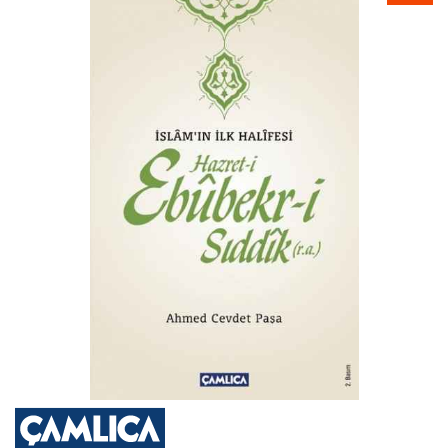
galerisinin
sonuna
atla
Resim
galerisinin