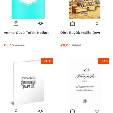
Amme Cüzü Tefsir Notları
Dört Büyük Halife Devri
€5,40
€6,00
€6,00
€8,57
-30%
-30%