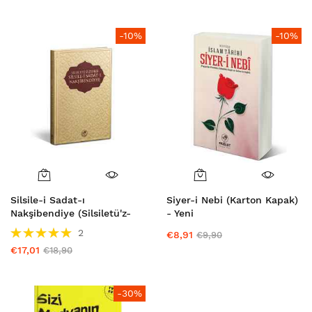
-10%
-10%
Silsile-i Sadat-ı
Siyer-i Nebi (Karton Kapak)
Nakşibendiye (Silsiletü'z-
- Yeni
Zeheb)
Puanlama:
2
€8,91
€9,90
100%
€17,01
€18,90
-30%