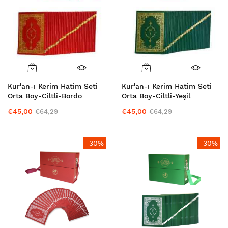
Kur'an-ı Kerim Hatim Seti
Kur'an-ı Kerim Hatim Seti
Orta Boy-Ciltli-Bordo
Orta Boy-Ciltli-Yeşil
€45,00
€45,00
€64,29
€64,29
-30%
-30%