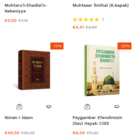
Muhtaru'l-Ehadisi'n-
Muhtasar İlmihal (K.kapak)
Nebeviyye
Puanlama:
1
€5,00
€7,14
100%
€4,41
€4,90
-10%
-30%
Nimet-i İslam
Peygamber Efendimizin
(Sav) Hayatı Ciltli
€40,50
€8,00
€45,00
€11,43