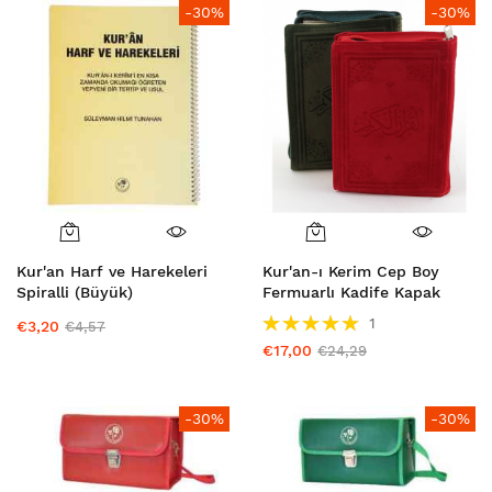
-30%
-30%
Kur'an Harf ve Harekeleri
Kur'an-ı Kerim Cep Boy
Spiralli (Büyük)
Fermuarlı Kadife Kapak
Puanlama:
1
€3,20
€4,57
100%
€17,00
€24,29
-30%
-30%