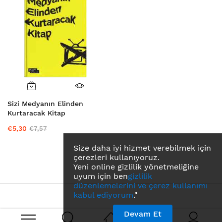
Sizi Medyanın Elinden
Kurtaracak Kitap
€5,30
€7,57
Size daha iyi hizmet verebilmek için
çerezleri kullanıyoruz.
Yeni online gizlilik yönetmeliğine
uyum için ben
gizlilik
düzenlemelerini ve çerez kullanımı
kabul ediyorum
."
Devam Et
Search engine powered by
ElasticSuite