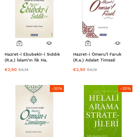
Hazret-i Ebubekir-i Sıddık
Hazret-i Ömeru'l Faruk
(R.a.) İslam'ın İlk Ha.
(R.a.) Adalet Timsali
€2,90
€2,90
€4,14
€4,14
-30%
-30%