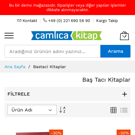
Bu bir demo mağazasıdır. Siparişler veya diğer yapılan işlemler
dikkate alınmayacaktır.
Kontakt
+49 (0) 221 690 58 90
Kargo Takip
Arama
Skip
Ana Sayfa
Bastaci Kitaplar
to
Content
Baş Tacı Kitaplar
FILTRELE
Büyükten
Izgara
Lis
Küçüğe
Sıralamayı
Ayarla
-30%
-30%