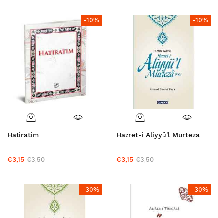
-10%
-10%
Hatiratim
Hazret-i Aliyyü'l Murteza
€3,15
€3,15
€3,50
€3,50
-30%
-30%