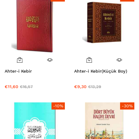
Ahter-i Kebir
Ahter-i Kebir(Küçük Boy)
€11,60
€9,30
€16,57
€13,29
-10%
-30%