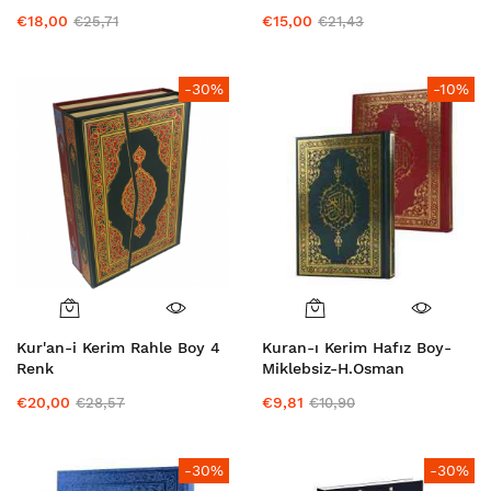
€18,00
€15,00
€25,71
€21,43
-30%
-10%
Kur'an-i Kerim Rahle Boy 4
Kuran-ı Kerim Hafız Boy-
Renk
Miklebsiz-H.Osman
€20,00
€9,81
€28,57
€10,90
-30%
-30%