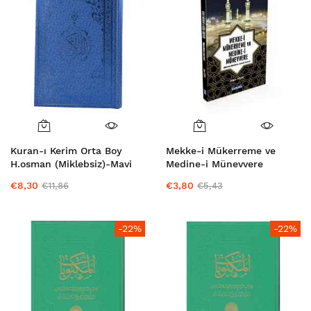
Kuran-ı Kerim Orta Boy
Mekke-i Mükerreme ve
H.osman (Miklebsiz)-Mavi
Medine-i Münevvere
€8,30
€3,80
€11,86
€5,43
-22%
-22%