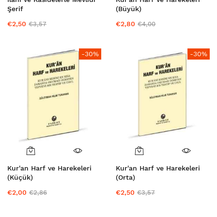
Şerif
(Büyük)
€2,50
€2,80
€3,57
€4,00
-30%
-30%
Kur'an Harf ve Harekeleri
Kur'an Harf ve Harekeleri
(Küçük)
(Orta)
€2,00
€2,50
€2,86
€3,57