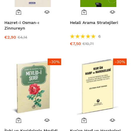
Hazret-i Osman-ı
Helali Arama Stratejileri
Zinnureyn
Puanlama:
6
€2,90
€4,14
100%
€7,50
€10,71
-30%
-30%
İlahi ve Kasidelerle Mevlidi
Kur'an Harf ve Harekeleri