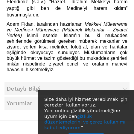
Efendimiz (s.a.v.) “Hazret-i İbrahim Mekke’yi harem
yaptığı gibi ben de Medine’yi harem kıldım”
buyurmuşlardır.
Adem Fidan, tarafından hazırlanan
Mekke-i Mükerreme
ve Medîne-i Münevvere (Mübarek Mekanlar – Ziyaret
Yerleri)
isimli eserde, İslam’ın bu iki mukaddes
şehirlerinde görülmesi gereken mübarek mekanlar ve
ziyaret yerleri kısa metinler, fotoğraf, plan ve haritalar
eşliğinde okuyucuya sunuluyor. Müslümanların çok
büyük hürmet ve tazim gösterdiği bu mukaddes şehirleri
imkân nispetinde ziyaret etmeli ve oraların manevi
havasını hissetmeliyiz.
Detaylı Bilgi
Size daha iyi hizmet verebilmek için
Yorumlar
çerezleri kullanıyoruz.
Yeni online gizlilik yönetmeliğine
uyum için ben
gizlilik
düzenlemelerini ve çerez kullanımı
kabul ediyorum
."