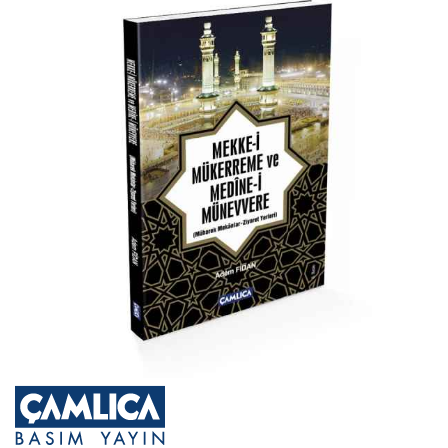
sonuna
atla
Resim
galerisinin
başına