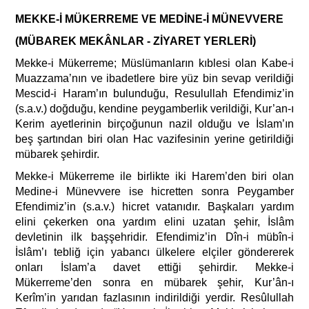
MEKKE-İ MÜKERREME VE MEDİNE-İ MÜNEVVERE
(MÜBAREK MEKÂNLAR - ZİYARET YERLERİ)
Mekke-i Mükerreme; Müslümanların kıblesi olan Kabe-i
Muazzama’nın ve ibadetlere bire yüz bin sevap verildiği
Mescid-i Haram’ın bulunduğu, Resulullah Efendimiz’in
(s.a.v.) doğduğu, kendine peygamberlik verildiği, Kur’an-ı
Kerim ayetlerinin birçoğunun nazil olduğu ve İslam’ın
beş şartından biri olan Hac vazifesinin yerine getirildiği
mübarek şehirdir.
Mekke-i Mükerreme ile birlikte iki Harem’den biri olan
Medine-i Münevvere ise hicretten sonra Peygamber
Efendimiz’in (s.a.v.) hicret vatanıdır. Başkaları yardım
elini çekerken ona yardım elini uzatan şehir, İslâm
devletinin ilk başşehridir. Efendimiz’in Dîn-i mübîn-i
İslâm’ı tebliğ için yabancı ülkelere elçiler göndererek
onları İslam’a davet ettiği şehirdir. Mekke-i
Mükerreme’den sonra en mübarek şehir, Kur’ân-ı
Kerîm’in yarıdan fazlasının indirildiği yerdir. Resûlullah