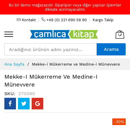
Bu bir demo mağazasıdır. Siparişler veya diğer yapılan işlemler
dikkate alınmayacaktır.
Kontakt
+49 (0) 221 690 58 90
Kargo Takip
Arama
Skip
Ana Sayfa
Mekke-i Mükerreme ve Medine-i Münevvere
to
Content
Mekke-I Mükerreme Ve Medine-I
Münevvere
SKU
270080
Resim
-30%
galerisinin