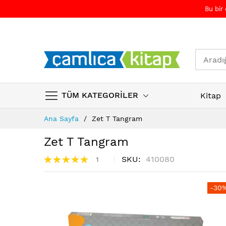
Bu bir
TÜM KATEGORİLER
Kitap
Skip
Ana Sayfa
Zet T Tangram
to
Content
Zet T Tangram
Puanlama:
SKU
410080
1
100%
Resim
Resim
-30
galerisinin
galerisinin
sonuna
başına
atla
atla