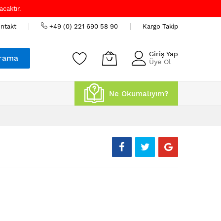
caktır.
ntakt
+49 (0) 221 690 58 90
Kargo Takip
Giriş Yap
rama
Üye Ol
Ne Okumalıyım?