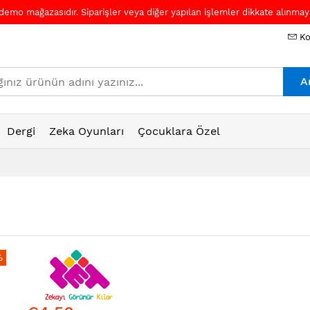
 demo mağazasıdır. Siparişler veya diğer yapılan işlemler dikkate alınmaya
Ko
A
Dergi
Zeka Oyunları
Çocuklara Özel
%