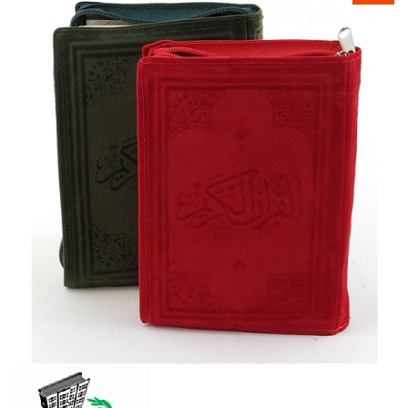
galerisinin
sonuna
atla
Resim
galerisinin