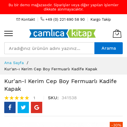
Bu bir demo mağazasıdır. Siparişler veya diğer yapılan işlemler
dikkate alınmayacaktır.
Kontakt
+49 (0) 221 690 58 90
Kargo Takip
Arama
Skip
Ana Sayfa
to
Kur'an-ı Kerim Cep Boy Fermuarlı Kadife Kapak
Content
Kur'an-I Kerim Cep Boy Fermuarlı Kadife
Kapak
Puanlama:
SKU
341538
1
100%
Resim
-30%